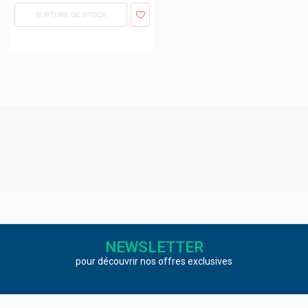
RUPTURE DE STOCK
Goki Baby
Granions
Graphite Medical
Green Offizin
Grenade Carb Killa Barres Protéinées
Grunenthal
Gsil
Gsk Glaxosmithkline
Gum
Gute Laune Fruchtsaftbär Gommes
NEWSLETTER
H&s Tisanes Naturelles
pour découvrir nos offres exclusives
Haleon
Hansaplast Pansements / Bandage / Crémes