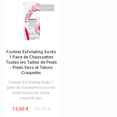
Gall Pharma
PROMO
Gants
Garance Lingerie/maillots De Bain
Garancia Cosmétique Visage / Corps
Gehwol Produits Pieds
Gerdoff
Footner Exfoliating Socks
Get Plugged
1 Paire de Chaussettes
Toutes les Tailles de Pieds
Ghee Naturel Suisse Vk Swiss
- Pieds Secs et Talons
Craquelés
Gifrer
Gillette
Footner Exfoliating Socks 1
paire de chaussettes pour les
Giskit Md
pieds secs et les talons
craquelés qui...
Glaxosmithkline
Globe
13,50 €
19,29 €
Glucadol Cartilage Orifarm