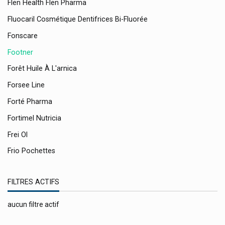
Flen Health Flen Pharma
Fluocaril Cosmétique Dentifrices Bi-Fluorée
Fonscare
Footner
Forêt Huile À L'arnica
Forsee Line
Forté Pharma
Fortimel Nutricia
Frei Ol
Frio Pochettes
Frontline Antiparasitaires
FILTRES ACTIFS
Fumouze
Galderma
aucun filtre actif
Galenco Soins Bébés