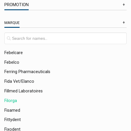
PROMOTION
Excilor Mycose Pieds Et Ongles Verrues
F-Press
En Promotion
MARQUE
Fagron
Farmamed Baume À Lèvres Enfants
Fazup
Febelcare
Febelco
Ferring Pharmaceuticals
Fida Vet/elanco
Fillmed Laboratoires
Filorga
Fisamed
Fittydent
Fixodent