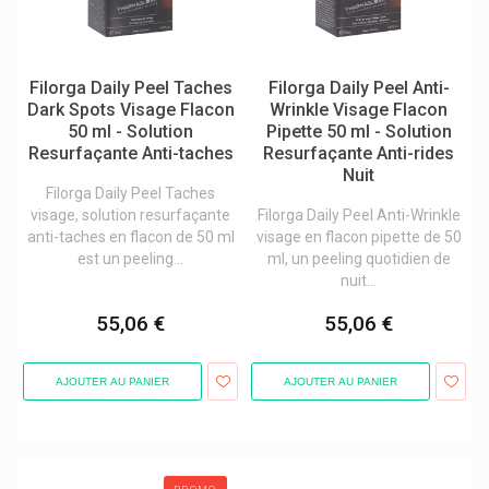
Glaxosmithkline
Globe
Filorga Daily Peel Taches
Filorga Daily Peel Anti-
Glucadol Cartilage Orifarm
Dark Spots Visage Flacon
Wrinkle Visage Flacon
Goki Baby
50 ml - Solution
Pipette 50 ml - Solution
Resurfaçante Anti-taches
Resurfaçante Anti-rides
Granions
Nuit
Filorga Daily Peel Taches
Graphite Medical
visage, solution resurfaçante
Filorga Daily Peel Anti-Wrinkle
Green Offizin
anti-taches en flacon de 50 ml
visage en flacon pipette de 50
est un peeling...
ml, un peeling quotidien de
Grenade Carb Killa Barres Protéinées
nuit...
Grunenthal
55,06 €
55,06 €
Gsil
Gsk Glaxosmithkline
AJOUTER AU PANIER
AJOUTER AU PANIER
Gum
Gute Laune Fruchtsaftbär Gommes
H&s Tisanes Naturelles