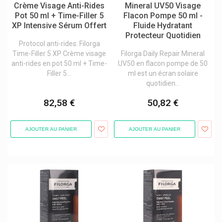
Galderma
Crème Visage Anti-Rides
Mineral UV50 Visage
Pot 50 ml + Time-Filler 5
Flacon Pompe 50 ml -
Galenco Soins Bébés
XP Intensive Sérum Offert
Fluide Hydratant
Protecteur Quotidien
Gall Pharma
Protocol anti-rides: Filorga
Gants
Time-Filler 5 XP Crème visage
Filorga Daily Repair Mineral
anti-rides en pot 50 ml + Time-
UV50 en flacon pompe de 50
Garance Lingerie/maillots De Bain
Filler 5...
ml est un écran solaire
quotidien...
Garancia Cosmétique Visage / Corps
Gehwol Produits Pieds
82,58 €
50,82 €
Gerda
AJOUTER AU PANIER
AJOUTER AU PANIER
Gerdoff
Get Plugged
Ghee Naturel Suisse Vk Swiss
Gifrer
Gillette
Giskit Md