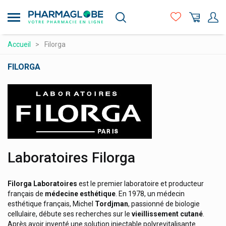
Aller
Ecrinal Ongles Asepta
au
contenu
Ecuphar
principal
Compléments alimentaires
Accueil
Filorga
Eg
Hygiène - beauté
Eg Labo
FILORGA
Elgydium Soins Bucco-Dentaires
Maman et bébé
Logo
Elimax Contre Les Poux
Matériel médical et premiers soins
Elmex
Médicaments et santé
Emser Sel Naturel Ems
Minceur et Sport
Eneomey
Naturopathie
Laboratoires Filorga
Energetica Natura
Orthopédie et contention
Engelhard
Filorga Laboratoires
est le premier laboratoire et producteur
Prix attractifs
français de
médecine esthétique
. En 1978, un médecin
Enterol Traitement De La Diarrhée
esthétique français, Michel
Tordjman
, passionné de biologie
Produits vétérinaires
Epitact Orthèses&pansements
cellulaire, débute ses recherches sur le
vieillissement cutané
.
Après avoir inventé une solution injectable polyrevitalisante
Vitamines et alimentation