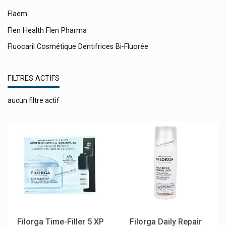
Flaem
Flen Health Flen Pharma
Fluocaril Cosmétique Dentifrices Bi-Fluorée
Fonscare
FILTRES ACTIFS
Footner
Forêt Huile À L'arnica
aucun filtre actif
Forsee Line
Forté Pharma
Fortimel Nutricia
Frei Ol
Frio Pochettes
Frontline Antiparasitaires
Fumouze
Filorga Time-Filler 5 XP
Filorga Daily Repair