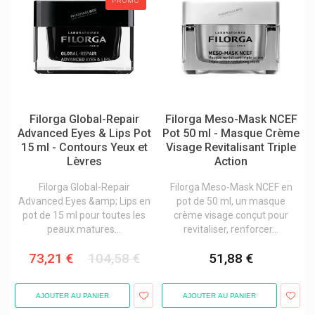
PROMO
Haleon
Hansaplast Pansements / Bandage / Crémes
Happypharm
Hartmann
Hedelix
Filorga Global-Repair
Filorga Meso-Mask NCEF
Advanced Eyes & Lips Pot
Pot 50 ml - Masque Crème
Heel
15 ml - Contours Yeux et
Visage Revitalisant Triple
Heka
Lèvres
Action
Hemptest
Filorga Global-Repair
Filorga Meso-Mask NCEF en
Advanced Eyes &amp; Lips en
pot de 50 ml, un masque
Hera
pot de 15 ml pour toutes les
crème visage conçut pour
Herbalgem
peaux matures...
revitaliser, renforcer...
Hermanni & Co
73,21 €
104,58 €
51,88 €
Hermes Arzneimittel
Hermesetas Édulcorants Artificiels
AJOUTER AU PANIER
AJOUTER AU PANIER