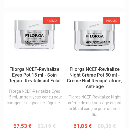
Hevert Produits
Hexal
Hlh Biopharma
PROMO
PROMO
Hofmann & Sommer
Horus Pharma
Hospilux
Hra Pharma
Hsn Health Science Et Nutrition
Filorga NCEF-Revitalize
Filorga NCEF-Revitalize
Eyes Pot 15 ml - Soin
Night Crème Pot 50 ml -
Hübner Naturarzneimittel
Regard Revitalisant Eclat
Crème Nuit Récupératrice,
Anti-âge
Hydrachim
Filorga NCEF-Revitalize Eyes
Hydratis Tube - Hydratation
15 ml, un soin yeux conçu pour
Filorga NCEF-Revitalize Night
corriger les signes de l'âge de...
crème de nuit anti-âge en pot
Hyfac
de 50 ml conçue pour stimuler
la...
Hyperoil Guérison Des Plaies
Hypo-A Premium Orthomolekularia
57,53 €
82,19 €
61,85 €
88,36 €