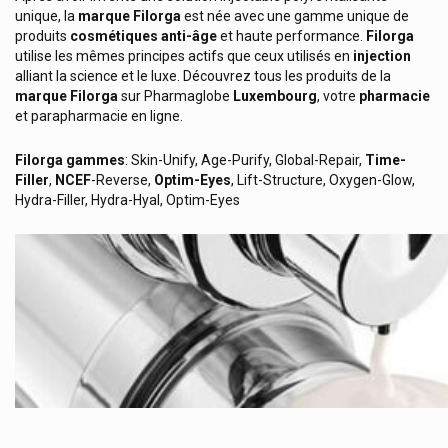
Erborian Korean Skin Therapy
unique, la
marque Filorga
est née avec une gamme unique de
produits
cosmétiques anti-âge
et haute performance.
Filorga
Eric Favre Nutrition Sportive Expert
utilise les mêmes principes actifs que ceux utilisés en
injection
Esthederm / Institut Esthederm
alliant la science et le luxe. Découvrez tous les produits de la
marque
Filorga
sur Pharmaglobe
Luxembourg
, votre
pharmacie
Etiaxil Déodorants Et Anti-Transpirants Contre Transpiration
et parapharmacie en ligne.
Etixx
Filorga gammes
: Skin-Unify, Age-Purify, Global-Repair,
Time-
Eubos Produits
Filler
,
NCEF
-Reverse,
Optim-Eyes
, Lift-Structure, Oxygen-Glow,
Hydra-Filler, Hydra-Hyal, Optim-Eyes
Eucerin Dermo-Cosmétique
Eumedica
Eureka Care
Eureka Pharma
Euro Form
Eurogenerics
Evian
Ex Aequa Foot Care