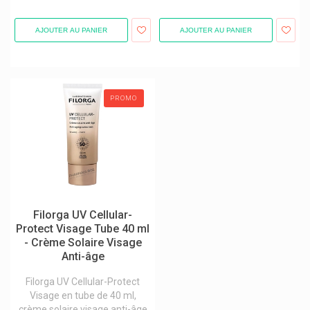
Iana Articulations
AJOUTER AU PANIER
AJOUTER AU PANIER
Ice Power
Icf
Identites Gelpro
PROMO
Identitiés
Illa
Inava Brosse À Dents
Inebios
Infectopharm
Filorga UV Cellular-
Inlead
Protect Visage Tube 40 ml
Innoxa Laboratoires
- Crème Solaire Visage
Anti-âge
Insectcare
Filorga UV Cellular-Protect
Insect Ecran Cooper
Visage en tube de 40 ml,
Intact Bonbons Au Dextrose
crème solaire visage anti-âge