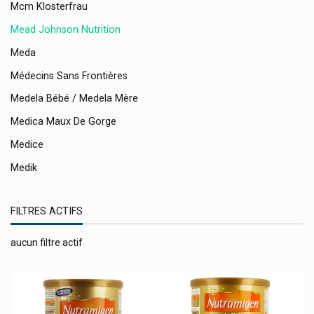
Mcm Klosterfrau
Mead Johnson Nutrition
Meda
Médecins Sans Frontières
Medela Bébé / Medela Mère
Medica Maux De Gorge
Medice
Medik
Medtronic
FILTRES ACTIFS
Melapi - Meli Miel
Melisana
aucun filtre actif
Même Cosmetics Pendant Le Cancer
Menarini
Menicon