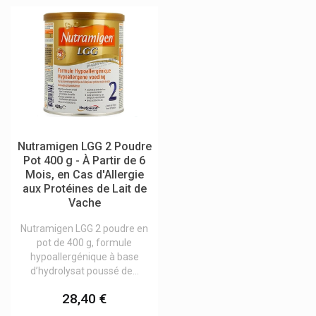
Modilac Laits Infantiles En Poudre
Molnlycke Pansements Mepilex Mepitel
Mosquito
Mouskito
Mousticare
Moustimug
Nutramigen LGG 2 Poudre
Pot 400 g - À Partir de 6
Msd
Mois, en Cas d'Allergie
Mucogyne Inconfort Intime
aux Protéines de Lait de
Vache
Mucolaxx Toux Productive Kosan Pharma
Nutramigen LGG 2 poudre en
Mucos Pharma
pot de 400 g, formule
Multi-Gyn Bioclin Soins Intimes
hypoallergénique à base
d’hydrolysat poussé de...
Multi-Mam
28,40 €
Musc Intime