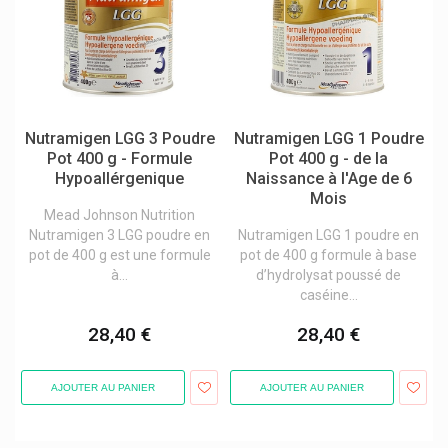
Merck
Meridol
Merz Contractubex
Merz Pharmaceuticals
Nutramigen LGG 3 Poudre
Nutramigen LGG 1 Poudre
Metagenics Compléments Alimentaires
Pot 400 g - Formule
Pot 400 g - de la
Hypoallérgenique
Naissance à l'Age de 6
Mibetec
Mois
Mead Johnson Nutrition
Midro
Nutramigen 3 LGG poudre en
Nutramigen LGG 1 poudre en
Milan
pot de 400 g est une formule
pot de 400 g formule à base
à...
d’hydrolysat poussé de
Miloa Produits Vétérinaires
caséine...
Minami Oméga-3
28,40 €
28,40 €
Minus 417 Cosmétique/-417
Miradent Hygiène Buccale Et Dentaire
AJOUTER AU PANIER
AJOUTER AU PANIER
Mithra
Mium Lab