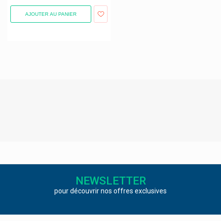
Mustela Bébé Et Enfant Mustela Maternité
AJOUTER AU PANIER
My Health Nutraceutiques Innovants
Mylan
Nailfor
Nailner
Nano Supps
Nasanita
Naschlabor
Natalben Produits Grossesse Et Allaitement
Nattou
Natugena
NEWSLETTER
Naturalash Soins Regards
pour découvrir nos offres exclusives
Natural Energy
Naturamedicatrix