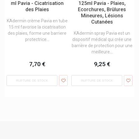
Phd Smart Bars
ml Pavia - Cicatrisation
125ml Pavia - Plaies,
des Plaies
Ecorchures, Brûlures
Physiolac
Mineures, Lésions
KAdermin crème Pavia en tube
Cutanées
Physiomer Hygiène Nasale
15 ml favorise la cicatrisation
Physiorelax Muscles Et Ligaments
des plaies, forme une barriere
KAdermin spray Pavia est un
protectrice...
dispositif médical qui crée une
Phyto Cheveux Produits
barrière de protection pour une
meilleure...
Picot
Pic Solution
7,70 €
9,25 €
Pierre Fabre Dermatologie
RUPTURE DE STOCK
RUPTURE DE STOCK
Pierre Fabre Medicament
Pierre Fabre Oral Care
Pilbox
Pileje Compléments Alimentaires
Pilos
Pistal