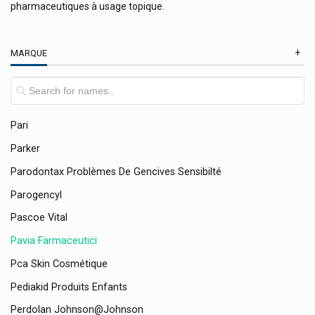
pharmaceutiques à usage topique.
Otrivine Nez Bouché Gsk
Oxymetre
MARQUE
P&g
P&g Health Uri-Cran U-Cran
Pannoc
Pari
Parker
Parodontax Problèmes De Gencives Sensibilté
Parogencyl
Pascoe Vital
Pavia Farmaceutici
Pca Skin Cosmétique
Pediakid Produits Enfants
Perdolan Johnson@johnson