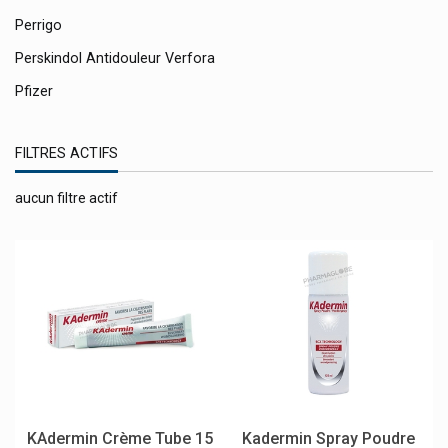
Perrigo
Perskindol Antidouleur Verfora
Pfizer
Pharinex
FILTRES ACTIFS
Pharma Boulevard
Pharma Brutscher
aucun filtre actif
Pharmacie Du Globe
Pharmaclean
Pharmacobel
Pharmaglobe
Pharmalens Lensfactory
Pharma Nord
Pharmex
KAdermin Crème Tube 15
Kadermin Spray Poudre