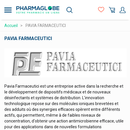
Opella Healthcare
Aller
au
Optimum Nutrition
contenu
Oracoat
principal
Compléments alimentaires
Accueil
PAVIA FARMACEUTICI
Oral B
Hygiène - beauté
PAVIA FARMACEUTICI
Organyc Produits Hygiène Intime
Maman et bébé
Origanol
Logo
Matériel médical et premiers soins
Orliman
Médicaments et santé
Orthomedix
Orthomol Produits
Minceur et Sport
Pavia Farmaceutici est une entreprise active dans la recherche et
Orthonat
Naturopathie
le développement de dispositifs médicaux et de nouveaux
Ortis Produits
désinfectants et systèmes de distribution. L'innovation
Orthopédie et contention
technologique repose sur des molécules ioniques brevetées et
Ortopad Caches Oculaires Enfants
Prix attractifs
des adduits où des synergies efficaces opèrent entre différents
Otom
actifs, qui permettent, même à de faibles niveaux de
Produits vétérinaires
concentration, d'obtenir une action antimicrobienne efficace, utile
Otosan
pour des applications dans de nouvelles formulations
Vitamines et alimentation