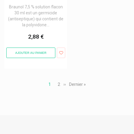
Canestene Bayer - Mycoses
Braunol 7,5 % solution flacon
Canina
30 ml est un germicide
(antiseptique) qui contient de
Cantabria Labs Heliocare
la polyvidone...
Care Plus Produits
2,88 €
Carmex
Caudalie Visage & Corps
AJOUTER AU PANIER
Cavaillès Rogé Hygiène Corporelle
Cb12 Haleine Fraîche
Pagination
Cbf Medical
Page
1
Page
2
Page
››
Dernière
Dernier »
courante
suivante
page
Cbx Medical
Cefak
Celtivet
Cenexi
Cerave Produits Cosmétiques