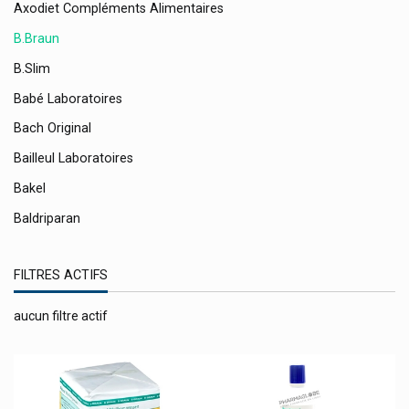
Axodiet Compléments Alimentaires
B.braun
B.slim
Babé Laboratoires
Bach Original
Bailleul Laboratoires
Bakel
Baldriparan
Balneum
FILTRES ACTIFS
Bano
Barburys Rasage Hommes
aucun filtre actif
Bauerfeind
Bausch & Lomb
Bayer