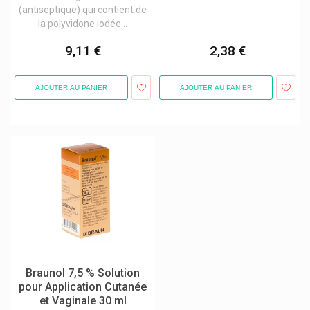
(antiseptique) qui contient de
Boehringer Ingelheim
la polyvidone iodée...
Boiron Produits Homéopathiques
9,11 €
2,38 €
Bombastus
AJOUTER AU PANIER
AJOUTER AU PANIER
Bomedys
Bonyplus
Bort Pedisoft, Climacare
Bota
Breathe Righ
Bronchicum Klosterfrau
Bronchostop
Bsn Medical
Caelo
Braunol 7,5 % Solution
pour Application Cutanée
Calmosine Laboratoires Laudavie
et Vaginale 30 ml