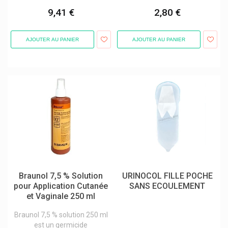
Biosolis Produits Solaires Biologiques
9,41 €
2,80 €
Biosynex
AJOUTER AU PANIER
AJOUTER AU PANIER
Biosyn Produits
Biotechusa Produits
Biotene
Bioticas Silicium Organique G5
Bioxtra Sécheresse Buccale
Bite Away Appareil Démangeaisons
Blend-A-Dent
Blox
Braunol 7,5 % Solution
URINOCOL FILLE POCHE
Blücher-Schering
pour Application Cutanée
SANS ECOULEMENT
Blumont
et Vaginale 250 ml
Bob Vyghen
Braunol 7,5 % solution 250 ml
est un germicide
Body Attack