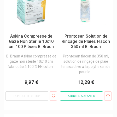
Bayer Bepanthen, Bepanthol
Bd
Be-Life / Bio-Life Compléments
Beauty Made Easy Baume À Lèvres
Askina Compresse de
Prontosan Solution de
Beauty Of Joseon Produits Cosmétiques Coréens
Gaze Non Stérile 10x10
Rinçage de Plaies Flacon
cm 100 Pièces B. Braun
350 ml B. Braun
Beehub Miel / Propolis / Pollen
B. Braun Askina compresse de
Prontosan flacon de 350 ml,
Beiersdorf
gaze non stérile 10x10 cm
solution de rinçage de plaie
Belice Solides Bio
fabriquée à 100 % EN coton...
tensioactive à la polyhexanide
pour le...
Bell Ânesse En Provence
9,97 €
12,28 €
Bellavie
Belvital
RUPTURE DE STOCK
AJOUTER AU PANIER
Ben & Anna
Bepharbel
Bergland