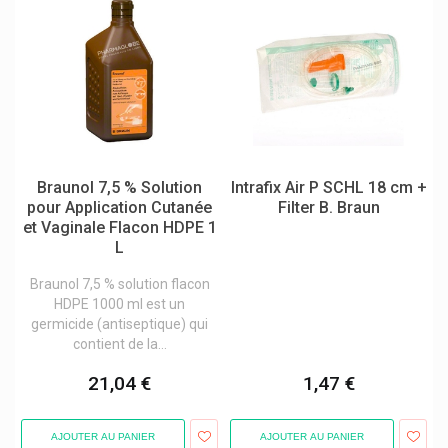
Besins Healthcare
Beta Pharm
Betica
Better Toothbrush
Beurer
Braunol 7,5 % Solution
Intrafix Air P SCHL 18 cm +
Biafine Cicabiafine
pour Application Cutanée
Filter B. Braun
et Vaginale Flacon HDPE 1
Billiebubs Petit-Déjeuner Bébés
L
Bio-Oil/bi-Oil Anti-Cicatrices
Braunol 7,5 % solution flacon
Biochemie
HDPE 1000 ml est un
germicide (antiseptique) qui
Biocodex Benelux
contient de la...
Biocure
21,04 €
1,47 €
Biocyte Compléments
Biodance
AJOUTER AU PANIER
AJOUTER AU PANIER