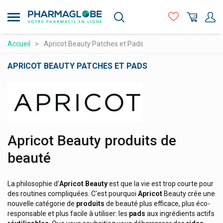
Aller
au
contenu
principal
Compléments alimentaires
Accueil
Apricot Beauty Patches et Pads
Hygiène - beauté
APRICOT BEAUTY PATCHES ET PADS
Maman et bébé
Logo
Matériel médical et premiers soins
3m
Médicaments et santé
A-Derma Produits Cosmetique
Minceur et Sport
Apricot Beauty produits de
A-Lab Compléments Alimentaires
Naturopathie
beauté
A.vogel Produits Naturels
Orthopédie et contention
Abbott
La philosophie d'
Apricot
Beauty
est que la vie est trop courte pour
Prix attractifs
Aboca Produits Naturels
des routines compliquées. C'est pourquoi
Apricot
Beauty crée une
Acm Laboratoire
nouvelle catégorie de
produits
de beauté plus efficace, plus éco-
Produits vétérinaires
responsable et plus facile à utiliser: les
pads
aux ingrédients actifs
Activox Arkopharma
Vitamines et alimentation