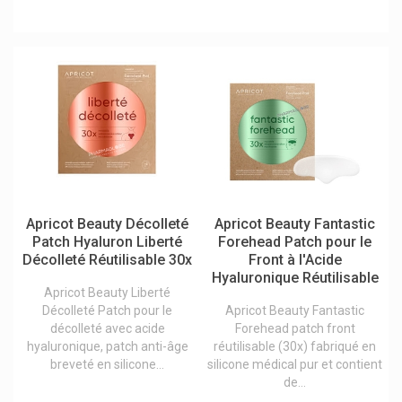
Be-Life / Bio-Life Compléments
Beauty Made Easy Baume À Lèvres
Beauty Of Joseon Produits Cosmétiques Coréens
Beehub Miel / Propolis / Pollen
Beiersdorf
Belice Solides Bio
Bell Ânesse En Provence
Bellavie
Apricot Beauty Décolleté
Apricot Beauty Fantastic
Patch Hyaluron Liberté
Forehead Patch pour le
Belvital
Décolleté Réutilisable 30x
Front à l'Acide
Hyaluronique Réutilisable
Ben & Anna
Apricot Beauty Liberté
Bepharbel
Décolleté Patch pour le
Apricot Beauty Fantastic
décolleté avec acide
Forehead patch front
Bergland
hyaluronique, patch anti-âge
réutilisable (30x) fabriqué en
breveté en silicone...
silicone médical pur et contient
Besins Healthcare
de...
Betica