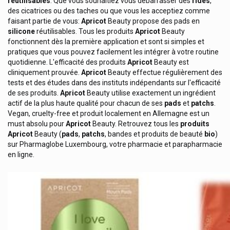
réutilisables
. Que vous souhaitiez vous débarrasser des
rides
,
des cicatrices ou des taches ou que vous les acceptiez comme
Acuris Medical Care
faisant partie de vous:
Apricot
Beauty propose des pads en
Adaptil Chiens / Chiots
silicone
réutilisables. Tous les produits
Apricot
Beauty
fonctionnent dès la première application et sont si simples et
Additiva Boissons Chaudes Dr. Scheffler
pratiques que vous pouvez facilement les intégrer à votre routine
quotidienne. L'efficacité des produits
Apricot
Beauty est
Adp Laboratoire: Clémaflore / Natisane / Apilis
cliniquement prouvée.
Apricot
Beauty effectue régulièrement des
Again Life Italia
tests et des études dans des instituts indépendants sur l'efficacité
de ses produits.
Apricot
Beauty utilise exactement un ingrédient
Akileine Asepta Produits Pieds
actif de la plus haute qualité pour chacun de ses
pads
et
patchs
.
Vegan, cruelty-free et produit localement en Allemagne est un
Akustika Sudmedica Protection Oreilles
must absolu pour
Apricot
Beauty. Retrouvez tous les
produits
Alcon
Apricot
Beauty (
pads
,
patchs
, bandes et produits de beauté
bio
)
sur Pharmaglobe Luxembourg, votre pharmacie et parapharmacie
Aldiamed
en ligne.
Allergan
Allergika
Allpresan
Almased