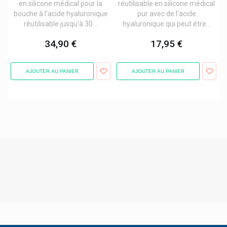
Biogaze
en silicone médical pour la
réutilisable en silicone médical
bouche à l'acide hyaluronique
pur avec de l'acide
Bioline Products
réutilisable jusqu'à 30...
hyaluronique qui peut être...
Biolissime Cosmetique
34,90 €
17,95 €
Bionorica
Bionorica Gynécologie
AJOUTER AU PANIER
AJOUTER AU PANIER
Biopax
Bio Pharma
Biophénix
Bioprojet
Biosana
Biosolis Produits Solaires Biologiques
Biosynex
Biosyn Produits
Biotechusa Produits