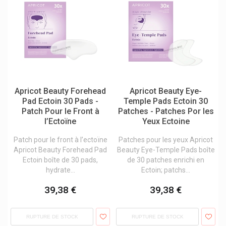
B.slim
Babé Laboratoires
Bach Original
Bailleul Laboratoires
Bakel
Baldriparan
Apricot Beauty Forehead
Apricot Beauty Eye-
Pad Ectoin 30 Pads -
Temple Pads Ectoin 30
Balneum
Patch Pour le Front à
Patches - Patches Por les
Bano
l’Ectoïne
Yeux Ectoine
Barburys Rasage Hommes
Patch pour le front à l’ectoïne
Patches pour les yeux Apricot
Apricot Beauty Forehead Pad
Beauty Eye-Temple Pads boîte
Bauerfeind
Ectoin boîte de 30 pads,
de 30 patches enrichi en
Bausch & Lomb
hydrate...
Ectoin; patchs...
Bayer
39,38 €
39,38 €
Bayer Bepanthen, Bepanthol
Bd
RUPTURE DE STOCK
RUPTURE DE STOCK