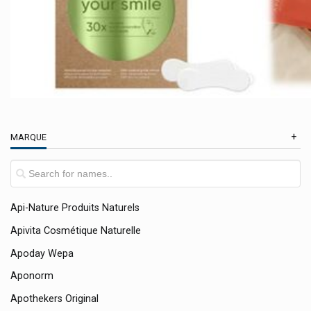
Almirall
Alphagem Gemmothérapie
Alphamega
Alpine Bouchons D'oreille
Alvityl
Anabox
MARQUE
Anaca3 Produits Minceur
Antihydral
Antistax
Api-Nature Produits Naturels
Apivita Cosmétique Naturelle
Apoday Wepa
Aponorm
Apothekers Original