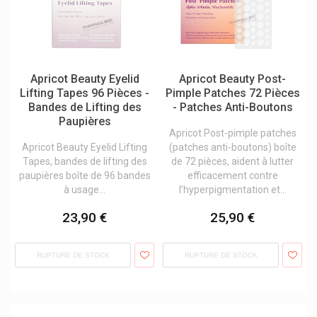
Audispray Cooper Nettoyage Des Oreilles
Audistimpharma
Aunea Produits
Apricot Beauty Eyelid
Apricot Beauty Post-
Aurica
Lifting Tapes 96 Pièces -
Pimple Patches 72 Pièces
Bandes de Lifting des
- Patches Anti-Boutons
Aveeno Produits: Aveeno Corps / Visage / Cheveux
Paupières
Apricot Post-pimple patches
Avène Produits / Avène Eau Thermale
Apricot Beauty Eyelid Lifting
(patches anti-boutons) boîte
Avent
Tapes, bandes de lifting des
de 72 pièces, aident à lutter
paupières boîte de 96 bandes
efficacement contre
Awa's Cosmetics
à usage...
l’hyperpigmentation et...
Awt Luxembourg
23,90 €
25,90 €
Axamed
Axitrans Anti-Transpirants
RUPTURE DE STOCK
RUPTURE DE STOCK
Axodiet Compléments Alimentaires
B.braun