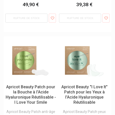
49,90 €
39,38 €
Better Toothbrush
Beurer
RUPTURE DE STOCK
RUPTURE DE STOCK
Biafine Cicabiafine
Billiebubs Petit-Déjeuner Bébés
Bio-Oil/bi-Oil Anti-Cicatrices
Biocodex Benelux
Biocure
Biocyte Compléments
Biodance
Bioderma Produits
Apricot Beauty Patch pour
Apricot Beauty "I Love It"
Biofreeze Produits - Sensation De Froid Rapide
la Bouche à l'Acide
Patch pour les Yeux à
Hyaluronique Réutilisable -
l'Acide Hyaluronique
Biogaia
I Love Your Smile
Réutilisable
Biogam
Apricot Beauty Patch anti-âge
Apricot Beauty Patch yeux