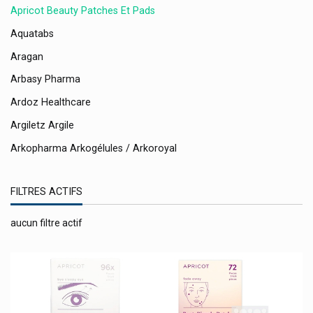
Apricot Beauty Patches Et Pads
Aquatabs
Aragan
Arbasy Pharma
Ardoz Healthcare
Argiletz Argile
Arkopharma Arkogélules / Arkoroyal
Ascensia
FILTRES ACTIFS
Asid-Bonz
Assanis
aucun filtre actif
Astel Medica Microbiote
Astrazeneca
Atos Medical
Attends Protection Incontinence