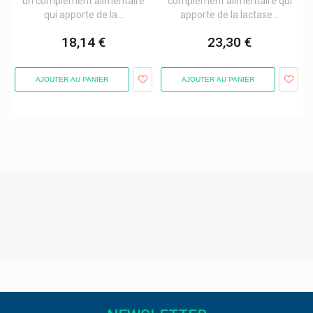
un complément alimentaire
complément alimentaire qui
Semed
qui apporte de la...
apporte de la lactase...
Sensodyne Dentifrices Sensibilité Dentaire
18,14 €
23,30 €
Sensx Préservatifs
Sidroga Tisanes
AJOUTER AU PANIER
AJOUTER AU PANIER
Siemens Healthcare
Sigma Aldrich
Sigvaris
Silac Lunettes De Lecture
Silikom
Sinoplasan
Sinupret Bionorica
Sisters Republic Lingerie Menstruelle
Skabio Kuraci Pharma
Smb