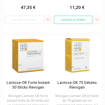
Sampar Paris Cosmakeup
47,35 €
11,20 €
Sanofi
Santé Verte Laboratoires
RUPTURE DE STOCK
AJOUTER AU PANIER
Sarstedt
Saugella Hygiène Intime
Schaper & Brümmer
Scholl Produits
Schulke
Schwabe Pharma
Scitec Nutrition
Sea-Band
Lactose-OK Forte Instant
Lactose-OK 75 Gélules
Sebamed Produits
30 Sticks Revogan
Revogan
Securimed
Revogan Lactose-OK Forte
Revogan Lactose-OK en boîte
Sejoy
Instant boîte de 30 sticks est
de 75 gélules est un