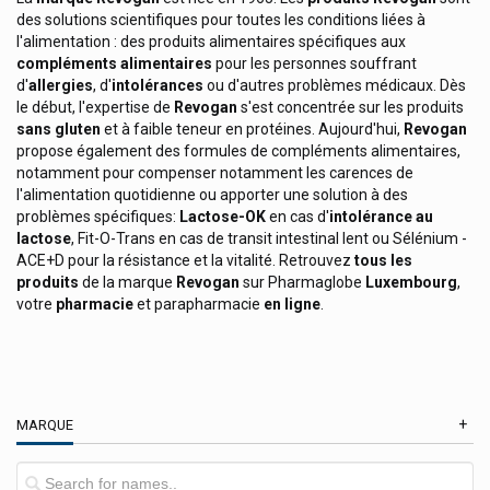
Prorhinel
des solutions scientifiques pour toutes les conditions liées à
Protectis
l'alimentation : des produits alimentaires spécifiques aux
compléments alimentaires
pour les personnes souffrant
Protefix
d'
allergies
, d'
intolérances
ou d'autres problèmes médicaux. Dès
Protina Pharm
le début, l'expertise de
Revogan
s'est concentrée sur les produits
sans gluten
et à faible teneur en protéines. Aujourd'hui,
Revogan
Pulmoll Pastilles
propose également des formules de compléments alimentaires,
notamment pour compenser notamment les carences de
Puratopix
l'alimentation quotidienne ou apporter une solution à des
Pure Encapsulations Compléments
problèmes spécifiques:
Lactose-OK
en cas d'
intolérance au
lactose
, Fit-O-Trans en cas de transit intestinal lent ou Sélénium -
Puressentiel Produits Aromathérapique
ACE+D pour la résistance et la vitalité. Retrouvez
tous les
produits
de la marque
Revogan
sur Pharmaglobe
Luxembourg
,
Purol Produits Cosmétiques
votre
pharmacie
et parapharmacie
en ligne
.
Qnt Light Digest Whey
Qualiphar
Quatral Orifarm Health
MARQUE
Queen Charlotte Vivibene Lux
Quies