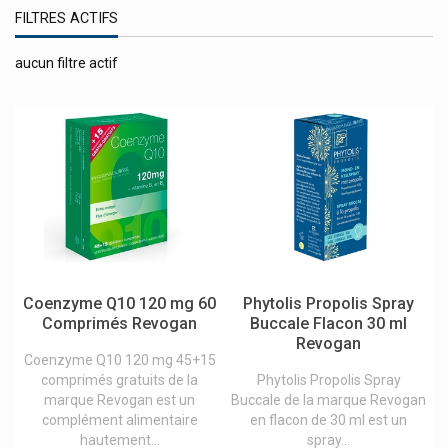
FILTRES ACTIFS
Rocal Groupe Lehning
Roche
aucun filtre actif
Roc Produits
Rödler
Roger&gallet (roger Gallet) Eau De Toilette Parfums Et Savons
Rowa Wagner
Royer Cosmétique À La Bave D'escargot
Russka Produits
Safecare
Coenzyme Q10 120 mg 60
Phytolis Propolis Spray
Saforelle Hygiène Intime
Comprimés Revogan
Buccale Flacon 30 ml
Revogan
Saltrates
Coenzyme Q10 120 mg 45+15
comprimés gratuits de la
Phytolis Propolis Spray
Salus
marque Revogan est un
Buccale de la marque Revogan
Saluvet
complément alimentaire
en flacon de 30 ml est un
hautement...
spray...