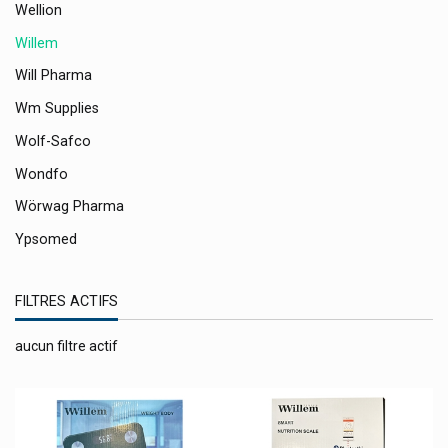
Wellion
Willem
Will Pharma
Wm Supplies
Wolf-Safco
Wondfo
Wörwag Pharma
Ypsomed
Yun Probiotherapy
FILTRES ACTIFS
Zambon
Zein Pharma
aucun filtre actif
Zenophar
Zoetis