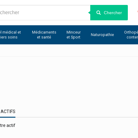
Chercher
l médical et
Médicaments
Minceur
Orthopé
Naturopathie
iers soins
et santé
et Sport
conte
 ACTIFS
tre actif