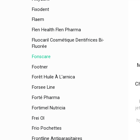
Fixodent
Flaem
Flen Health Flen Pharma
Fluocaril Cosmétique Dentifrices Bi-
Fluorée
Fonscare
M
Footner
Forêt Huile À L'arnica
Ch
Forsee Line
Forté Pharma
Fortimel Nutricia
je
Frei Ol
h
Frio Pochettes
Frontline Antiparasitaires