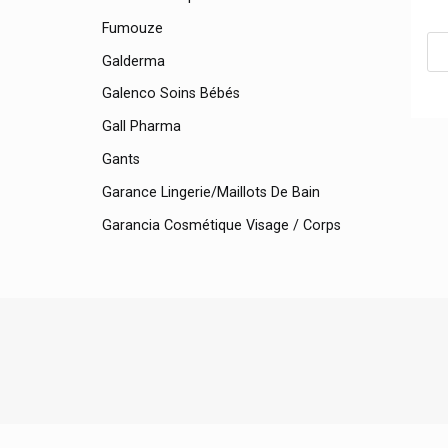
Fumouze
Galderma
Galenco Soins Bébés
Gall Pharma
Gants
Garance Lingerie/maillots De Bain
Garancia Cosmétique Visage / Corps
Gehwol Produits Pieds
Gerdoff
Get Plugged
Ghee Naturel Suisse Vk Swiss
Gifrer
Gillette