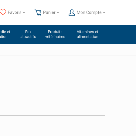
Favoris
Panier
Mon Compte
die et
Prix
Produits
Vitamines et
ntion
attractifs
vétérinaires
alimentation