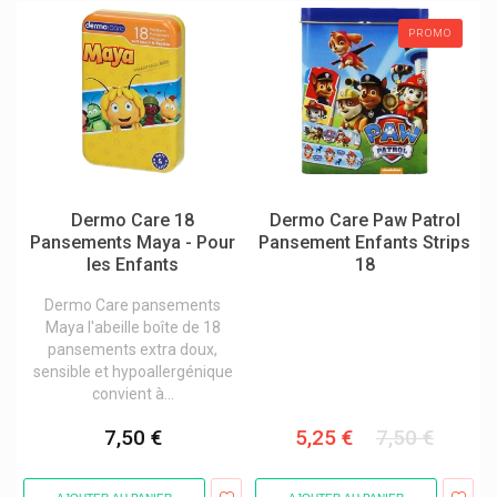
Dhc
PROMO
Diagonal
Die Lakritzerie
Diet World
Difrax
Dolorgiet
Dermo Care 18
Dermo Care Paw Patrol
Dômes Pharma
Pansements Maya - Pour
Pansement Enfants Strips
les Enfants
18
Dr. Bronner's Produits
Dermo Care pansements
Dr. C. Soldan Em-Eukal Bonbons
Maya l'abeille boîte de 18
Dr. Ernst Tisanes, Comprimés
pansements extra doux,
sensible et hypoallergénique
Dr. Henning
convient à...
Dr. Herma
7,50 €
5,25 €
7,50 €
Dr. Jacob's
Dr. Junghans