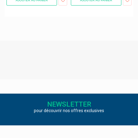
AJOUTER AU PANIER
AJOUTER AU PANIER
Dr. Pfleger Arzneimittel
Dr. Rudolf Liebe Ajona
Dr. Willmar Schwabe
Dr. Wolff
Dr Loges
Ducray - Pierre Fabre
Dulac
Dulcis Health Science
Duracell
Durex
NEWSLETTER
Dynamedix
pour découvrir nos offres exclusives
E-Takescare Tucky Thermomètre
Ears 360 Santé Auditive