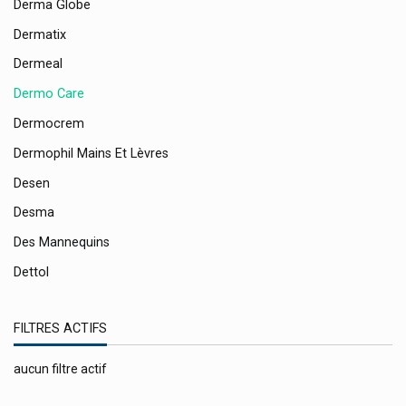
Derma Globe
Dermatix
Dermeal
Dermo Care
Dermocrem
Dermophil Mains Et Lèvres
Desen
Desma
Des Mannequins
Dettol
Deumavan
FILTRES ACTIFS
Devesa Dr. Reingraber
Dexcom Taux De Glucose
aucun filtre actif
Dg Pharma