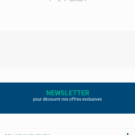
Sooil
courante
suivante
page
Sophartex/delpharm Evreux
Sopreli
Sorbact
Soria Natural/soria Bel
Spitzner
Stada
Starbalm Et Starbalm Sports
Sterimar
NEWSLETTER
Stilaxx Contre La Toux
pour découvrir nos offres exclusives
Strepsils, Strepfen Maux De Gorge
Stylepharma
Sulfoderm
Supair