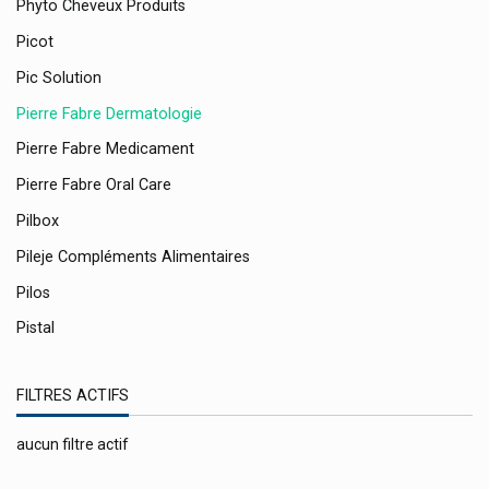
Phyto Cheveux Produits
Picot
Pic Solution
Pierre Fabre Dermatologie
Pierre Fabre Medicament
Pierre Fabre Oral Care
Pilbox
Pileje Compléments Alimentaires
Pilos
Pistal
Plic Beauty
FILTRES ACTIFS
Polidis
Pontos
aucun filtre actif
Powerbar