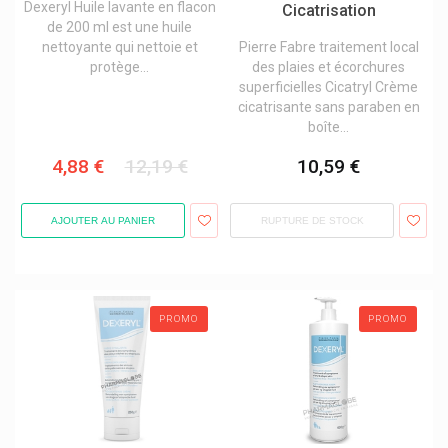
Dexeryl Huile lavante en flacon
Cicatrisation
Saforelle Hygiène Intime
de 200 ml est une huile
nettoyante qui nettoie et
Pierre Fabre traitement local
Saltrates
protège...
des plaies et écorchures
Salus
superficielles Cicatryl Crème
cicatrisante sans paraben en
Saluvet
boîte...
Sampar Paris Cosmakeup
4,88 €
12,19 €
10,59 €
Sanofi
Santé Verte Laboratoires
AJOUTER AU PANIER
RUPTURE DE STOCK
Sarstedt
Saugella Hygiène Intime
Schaper & Brümmer
PROMO
PROMO
Scholl Produits
Schulke
Schwabe Pharma
Scitec Nutrition