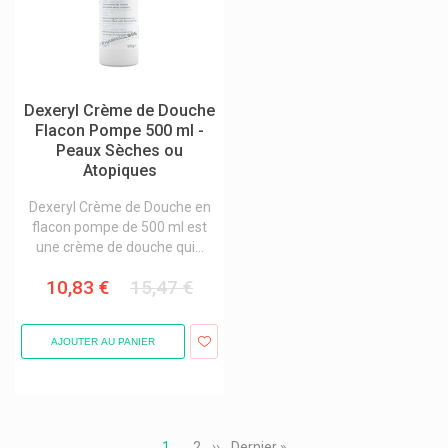
Sinoplasan
Sinupret Bionorica
Sisters Republic Lingerie Menstruelle
Skabio Kuraci Pharma
Dexeryl Crème de Douche
Flacon Pompe 500 ml -
Smb
Peaux Sèches ou
Atopiques
Smith & Nephew
Snoreeze Doucenuit Anti-Ronflement
Dexeryl Crème de Douche en
flacon pompe de 500 ml est
Soehngen
une crème de douche qui...
Sofibel Laboratoires Fumouze
10,83 €
15,47 €
Solidea Collants Et Bas
Solidpharma Pure
AJOUTER AU PANIER
Soliform Soli-Chlorophyll-Öl
Somatoline Cosmetic Minceur
Pagination
Somex
Page
1
Page
2
Page
››
Dernière
Dernier »