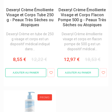
Sea-Band
Dexeryl Crème Émolliente
Dexeryl Crème Émolliente
Visage et Corps Tube 250
Visage et Corps Flacon
Sebamed Produits
g - Peaux Très Sèches ou
Pompe 500 g - Peaux Très
Securimed
Atopiques
Sèches ou Atopiques
Sejoy
Dexeryl Crème en tube de 250
Dexeryl Crème émolliente
g visage et corps est un
visage et corps en flacon
Semed
dispositif médical indiqué
pompe de 500 g est un
Sensodyne Dentifrices Sensibilité Dentaire
dans...
dispositif médical...
Sensx Préservatifs
8,55 €
12,22 €
12,97 €
18,53 €
Sidroga Tisanes
Siemens Healthcare
AJOUTER AU PANIER
AJOUTER AU PANIER
Sigma Aldrich
Sigvaris
Silac Lunettes De Lecture
PROMO
Silikom