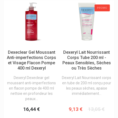
Pranarom Aromathérapie
PROMO
Primrose
Procare Health
Prodisephar
Prorhinel
Protectis
Dexeclear Gel Moussant
Dexeryl Lait Nourrissant
Protefix
Anti-imperfections Corps
Corps Tube 200 ml -
et Visage Flacon Pompe
Peaux Sensibles, Sèches
Protina Pharm
400 ml Dexeryl
ou Très Sèches
Pulmoll Pastilles
Dexeryl Dexeclear gel
Dexeryl Lait Nourrissant corps
Puratopix
moussant anti-imperfections
en tube de 200 ml conçu pour
en flacon pompe de 400 ml
les peaux sèches, apaise
Pure Encapsulations Compléments
nettoie en profondeur les
immédiatement...
peaux...
Puressentiel Produits Aromathérapique
Purol Produits Cosmétiques
16,44 €
9,13 €
13,05 €
Qnt Light Digest Whey