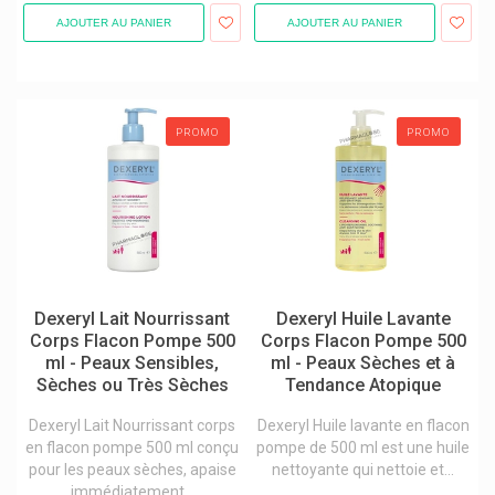
AJOUTER AU PANIER
AJOUTER AU PANIER
Qualiphar
Quatral Orifarm Health
Queen Charlotte Vivibene Lux
PROMO
PROMO
Quies
Ratiopharm
Rausch
Raz Baby
Reckitt Benckiser
Dexeryl Lait Nourrissant
Dexeryl Huile Lavante
René Furterer Produits
Corps Flacon Pompe 500
Corps Flacon Pompe 500
Retterspitz
ml - Peaux Sensibles,
ml - Peaux Sèches et à
Sèches ou Très Sèches
Tendance Atopique
Revogan Produits
Dexeryl Lait Nourrissant corps
Dexeryl Huile lavante en flacon
Rhinovita Gouttes Et Pommade Nasales
en flacon pompe 500 ml conçu
pompe de 500 ml est une huile
Ricqles
pour les peaux sèches, apaise
nettoyante qui nettoie et...
immédiatement...