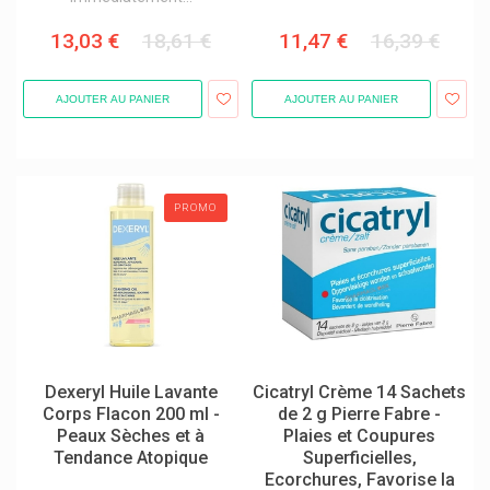
Riopan
13,03 €
18,61 €
11,47 €
16,39 €
Ritex
Riviera
AJOUTER AU PANIER
AJOUTER AU PANIER
Rnk-Verlag
Robugen
Rocal Groupe Lehning
PROMO
Roche
Roc Produits
Rödler
Roger&gallet (roger Gallet) Eau De Toilette Parfums Et Savons
Rowa Wagner
Dexeryl Huile Lavante
Cicatryl Crème 14 Sachets
Royer Cosmétique À La Bave D'escargot
Corps Flacon 200 ml -
de 2 g Pierre Fabre -
Peaux Sèches et à
Plaies et Coupures
Russka Produits
Tendance Atopique
Superficielles,
Safecare
Ecorchures, Favorise la