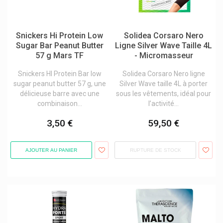
Supersmart Produits
Theraband
Therascience Physiomance Phytomance
Snickers Hi Protein Low
Solidea Corsaro Nero
Tilman & Biolys Produits À Base De Plantes
Sugar Bar Peanut Butter
Ligne Silver Wave Taille 4L
Vital Proteins Collagène À Boire
57 g Mars TF
- Micromasseur
Weleda Cosmétique Bio Naturelle
Snickers HI Protein Bar low
Solidea Corsaro Nero ligne
sugar peanut butter 57 g, une
Silver Wave taille 4L à porter
délicieuse barre avec une
sous les vêtements, idéal pour
combinaison...
l’activité...
3,50 €
59,50 €
AJOUTER AU PANIER
RUPTURE DE STOCK