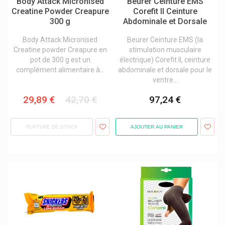
Body Attack Micronised
Beurer Ceinture EMS
Mars
Creatine Powder Creapure
Corefit II Ceinture
Metagenics Compléments Alimentaires
300 g
Abdominale et Dorsale
Nano Supps
Nutergia
Body Attack Micronised
Beurer Ceinture EMS (la
Nutri Expert Laboratoires Ineldea
Creatine powder Creapure en
stimulation musculaire
Nutrilife
pot de 300 g est un
électrique) Corefit II, ceinture
Nuun Hydratation
complément alimentaire à...
abdominale et dorsale pour le
Olimp Sport Nutrition
ventre...
Olmavita Produits
Optimum Nutrition
29,89 €
42,70 €
97,24 €
Parker
Phd Smart Bars
RUPTURE DE STOCK
AJOUTER AU PANIER
Powerbar
Protina Pharm
Puressentiel Produits Aromathérapique
Qnt Light Digest Whey
Scitec Nutrition
Sigvaris
Solidea Collants Et Bas
Somatoline Cosmetic Minceur
Soria Natural/soria Bel
Starbalm Et Starbalm Sports