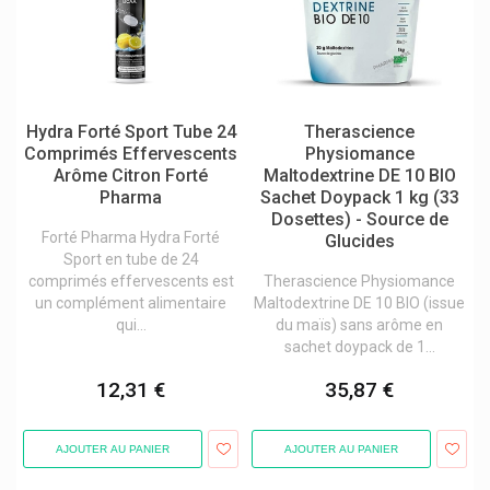
Hydra Forté Sport Tube 24
Therascience
Comprimés Effervescents
Physiomance
Arôme Citron Forté
Maltodextrine DE 10 BIO
Pharma
Sachet Doypack 1 kg (33
Dosettes) - Source de
Forté Pharma Hydra Forté
Glucides
Sport en tube de 24
comprimés effervescents est
Therascience Physiomance
un complément alimentaire
Maltodextrine DE 10 BIO (issue
qui...
du maïs) sans arôme en
sachet doypack de 1...
12,31 €
35,87 €
AJOUTER AU PANIER
AJOUTER AU PANIER