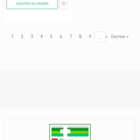
AJOUTER AU PANIER
Pagination
Page
1
Page
2
Page
3
Page
4
Page
5
Page
6
Page
7
Page
8
Page
9
Page
››
Dernière
Dernier »
…
courante
suivante
page