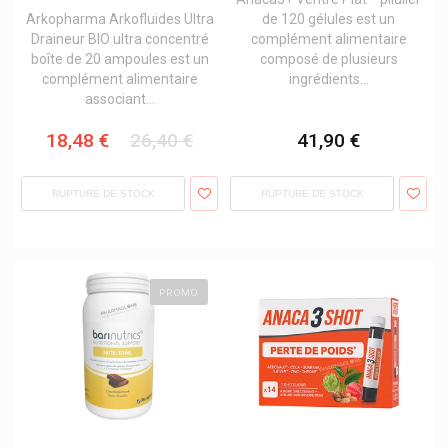
Mars
Arkopharma Arkofluides Ultra
de 120 gélules est un
Metagenics Compléments Alimentaires
Draineur BIO ultra concentré
complément alimentaire
Nano Supps
boîte de 20 ampoules est un
composé de plusieurs
Nutergia
complément alimentaire
ingrédients...
Nutri Expert Laboratoires Ineldea
associant...
Nutrilife
Nuun Hydratation
18,48 €
26,40 €
41,90 €
Olimp Sport Nutrition
Olmavita Produits
Optimum Nutrition
RUPTURE DE STOCK
RUPTURE DE STOCK
Parker
Phd Smart Bars
Powerbar
Protina Pharm
PROMO
Puressentiel Produits Aromathérapique
Qnt Light Digest Whey
Scitec Nutrition
Sigvaris
Solidea Collants Et Bas
Somatoline Cosmetic Minceur
Soria Natural/soria Bel
Starbalm Et Starbalm Sports