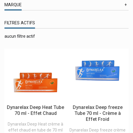
En Promotion
Sous-vêtements compressifs minceur
MARQUE
Sport
Aboca Produits Naturels
Substitut de repas et régime
FILTRES ACTIFS
Akileine Asepta Produits Pieds
Almased
aucun filtre actif
Alphagem Gemmothérapie
Anaca3 Produits Minceur
Aragan
Arkopharma Arkogélules / Arkoroyal
B.slim
Be-Life / Bio-Life Compléments
Beurer
Biotechusa Produits
Body Attack
Boiron Produits Homéopathiques
Certmedica International
Chiefs
Dynarelax Deep Heat Tube
Dynarelax Deep freeze
Deba Pharma Compléments Alimentaires
70 ml - Effet Chaud
Tube 70 ml - Crème à
Des Mannequins
Effet Froid
Dr. Ernst Tisanes, Comprimés
Dynarelax Deep Heat crème à
effet chaud en tube de 70 ml
Dynarelax Deep freeze crème
Dulac