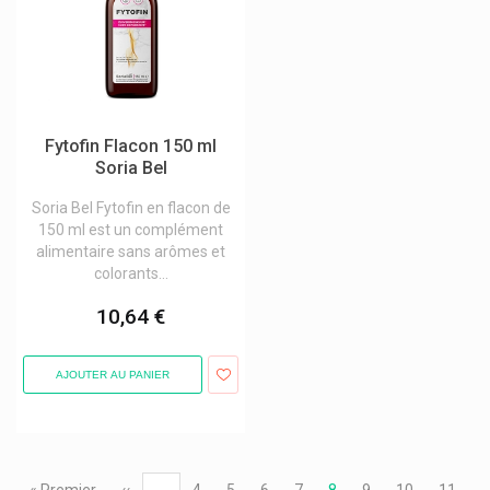
Fytofin Flacon 150 ml
Soria Bel
Soria Bel Fytofin en flacon de
150 ml est un complément
alimentaire sans arômes et
colorants...
10,64 €
AJOUTER AU PANIER
Pagination