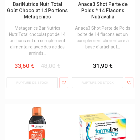
BariNutrics NutriTotal
Anaca3 Shot Perte de
Supersmart Produits
Goût Chocolat 14 Portions
Poids * 14 Flacons
Theraband
Metagenics
Nutravalia
Therascience Physiomance Phytomance
Tilman & Biolys Produits À Base De Plantes
Metagenics BariNutrics
Anaca3 Shot Perte de Poids
Vital Proteins Collagène À Boire
NutriTotal chocolat pot de 14
boîte de 14 flacons est un
Weleda Cosmétique Bio Naturelle
portions est un complément
complément alimentaire à
alimentaire avec des acides
base d’artichaut...
aminés...
33,60 €
48,00 €
31,90 €
RUPTURE DE STOCK
RUPTURE DE STOCK