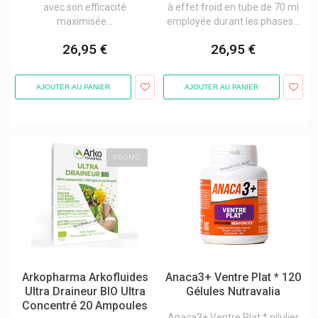
avec son efficacité
à effet froid en tube de 70 ml
Dynamedix
maximisée...
employée durant les phases...
Epitact Orthèses&pansements
Eric Favre Nutrition Sportive Expert
26,95 €
26,95 €
Etixx
F-Press
Forté Pharma
AJOUTER AU PANIER
AJOUTER AU PANIER
Garancia Cosmétique Visage / Corps
Grenade Carb Killa Barres Protéinées
Gsil
Hermesetas Édulcorants Artificiels
Hydratis Tube - Hydratation
PROMO
Inlead
Ixx Pharma Produits
Kela
Kt Tape
Laboratoire Phytomedica
Laboratoires Ysonut Inovance
Lehning Laboratoires
Arkopharma Arkofluides
Anaca3+ Ventre Plat * 120
Lenny & Larry's Cookies
Ultra Draineur BIO Ultra
Gélules Nutravalia
Les 3 Chênes Compléments
Concentré 20 Ampoules
M&m
Anaca3+ Ventre Plat * pilulier