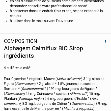
en cas d'association de plusieurs compléments alimentaires,
demandez conseil à votre professionnel de santé
à conserver dans un endroit frais et sec, ne pas exposer à la
chaleur
à utiliser dans le mois suivant l'ouverture
COMPOSITION
Alphagem Calmiflux BIO Sirop
ingrédients
4 cuillères à café:
Eau, Glycérine * végétale, Mauve (
Malva sylvestris
) 3.1 g, sirop de
Figues (
Ficus carica
) * 2 g, alcool * 1.5%, jeunes pousses de
Romarin * (
Rosmarinus
off.) 191 mg, bourgeons de Figuier *
(
Ficus carica
) 25 mg, Guimauve * racines (
Althaea off
.) 15 mg,
Plantain (
Plantago major
) 9.6 mg, bourgeons d’Erable * (
Acer
campestre
) 8.3 mg, bourgeons de Chêne * (
Quercus robur
) 3.9 mg,
huile essentielle de Menthe poivrée * (
Mentha x pepperita
)