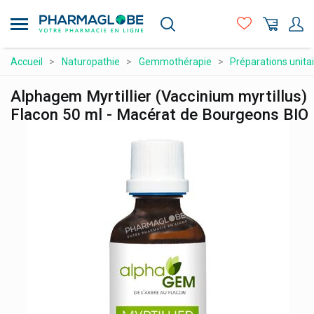
Aller
au
contenu
principal
Compléments alimentaires
Accueil
Naturopathie
Gemmothérapie
Préparations unita
Hygiène - beauté
Alphagem Myrtillier (Vaccinium myrtillus)
Maman et bébé
Flacon 50 ml - Macérat de Bourgeons BIO
Matériel médical et premiers soins
Médicaments et santé
Minceur et Sport
Naturopathie
Orthopédie et contention
Prix attractifs
Produits vétérinaires
Vitamines et alimentation