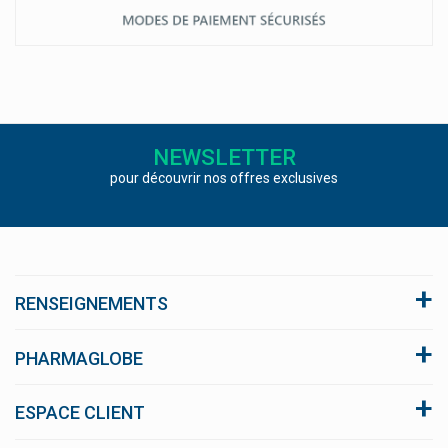
NEWSLETTER
pour découvrir nos offres exclusives
RENSEIGNEMENTS
A propos du site
PHARMAGLOBE
Conditions générales de vente
Click and collect
ESPACE CLIENT
Nous respectons votre vie privée
FAQ
blog