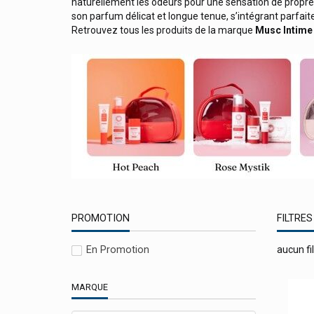
Midro
naturellement les odeurs pour une sensation de propre
son parfum délicat et longue tenue,
s’intégrant parfait
Milan
Retrouvez tous les produits de la marque
Musc Intim
Miloa Produits Vétérinaires
Minami Oméga-3
Minus 417 Cosmétique/-417
Miradent Hygiène Buccale Et Dentaire
Mithra
Mium Lab
Modilac Laits Infantiles En Poudre
Molnlycke Pansements Mepilex Mepitel
PROMOTION
FILTRES
Mosquito
En Promotion
aucun fil
Mouskito
Mousticare
MARQUE
Moustimug