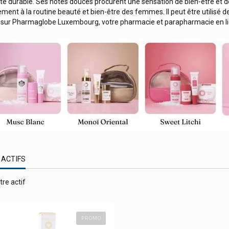
té durable. Ses notes douces procurent une sensation de bien-être et d
ement à la routine beauté et bien-être des femmes. Il peut être utilisé de
e
sur Pharmaglobe Luxembourg, votre pharmacie et parapharmacie en li
 ACTIFS
tre actif
PROMO