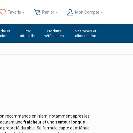
Favoris
Panier
Mon Compte
die et
Prix
Produits
Vitamines et
ntion
attractifs
vétérinaires
alimentation
cation recommandé en Islam, notamment après les
procurant une
fraîcheur
et une
senteur longue
 de propreté durable. Sa formule capte et atténue