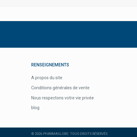
New Nordic Vitalco
Nexcare 3m
Nicorette Substitution Nicotinique
Nicotinell
Niquitin Arrêter De Fumer
Nisita Hygiène Du Nez
RENSEIGNEMENTS
Nobacter
A propos du site
Nobaglove Gants
Conditions générales de vente
Nobamed
Nous respectons votre vie privée
Nocco
blog
Nordmark Pharma
Norgine
Norsan Omega-3
© 2026 PHARMAGLOBE. TOUS DROITS RÉSERVÉS.