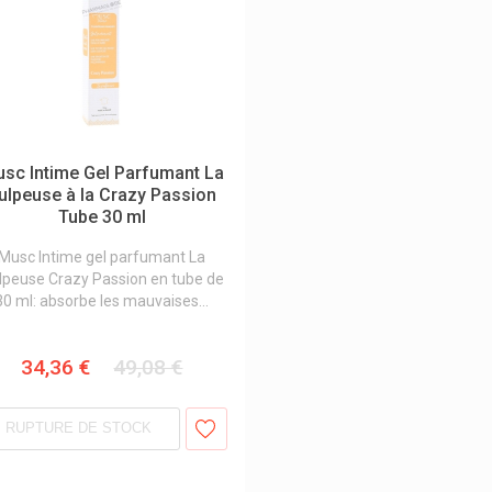
sc Intime Gel Parfumant La
ulpeuse à la Crazy Passion
Tube 30 ml
Musc Intime gel parfumant La
lpeuse Crazy Passion en tube de
30 ml: absorbe les mauvaises...
34,36 €
49,08 €
RUPTURE DE STOCK