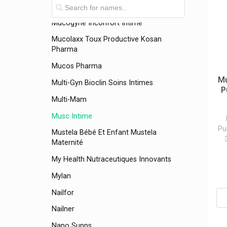
Msd
Mucogyne Inconfort Intime
Mucolaxx Toux Productive Kosan
Pharma
Mucos Pharma
Mu
Multi-Gyn Bioclin Soins Intimes
P
Multi-Mam
Musc Intime
Pu
Mustela Bébé Et Enfant Mustela
Maternité
My Health Nutraceutiques Innovants
Mylan
Nailfor
Nailner
Nano Supps