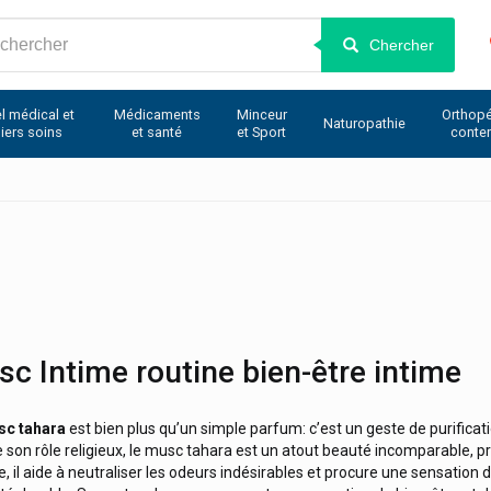
Chercher
l médical et
Médicaments
Minceur
Orthopé
Naturopathie
iers soins
et santé
et Sport
conte
c Intime routine bien-être intime
c tahara
est bien plus qu’un simple parfum: c’est un geste de purifi
e son rôle religieux, le musc tahara est un atout beauté incomparable, 
, il aide à neutraliser les odeurs indésirables et procure une sensation