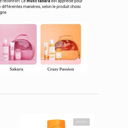
e réconfort. Le
musc tahara
est apprécié pour
 différentes manières, selon le produit choisi.
gne.
PROMO