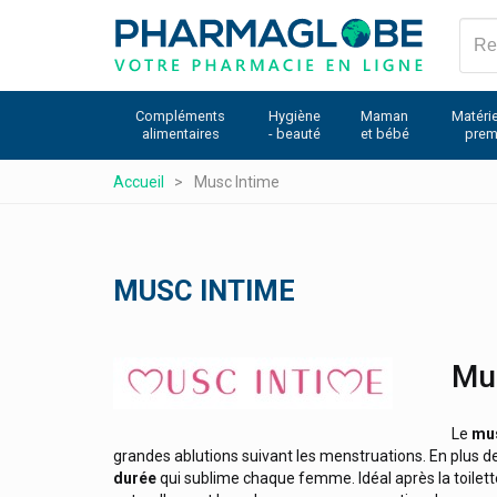
Aller
Medik
au
contenu
Medtronic
principal
Melapi - Meli Miel
Compléments
Hygiène
Maman
Matérie
alimentaires
- beauté
et bébé
prem
Melisana
Même Cosmetics Pendant Le Cancer
Accueil
Musc Intime
Menarini
Menicon
Merck
MUSC INTIME
Meridol
Merz Contractubex
Logo
Mus
Merz Pharmaceuticals
Metagenics Compléments Alimentaires
Le
mus
grandes ablutions suivant les menstruations. En plus d
Mibetec
durée
qui sublime chaque femme. Idéal après la toilette