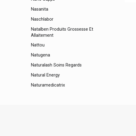
Nasanita
Pagin
Naschlabor
Natalben Produits Grossesse Et
Allaitement
Nattou
Natugena
Naturalash Soins Regards
Natural Energy
Naturamedicatrix
Naturathéra
Neh Feet Produit Pieds
Neocare
Nestlé Nan Laits
Neutrogena