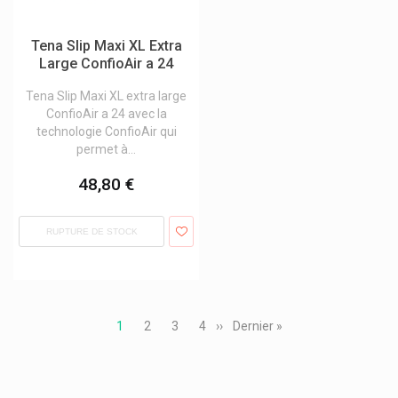
Tena Slip Maxi XL Extra
Large ConfioAir a 24
Tena Slip Maxi XL extra large
ConfioAir a 24 avec la
technologie ConfioAir qui
permet à...
48,80 €
RUPTURE DE STOCK
Pagination
Page
1
Page
2
Page
3
Page
4
Page
››
Dernière
Dernier »
courante
suivante
page