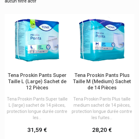
aucun filtre actif
Lofric
Cicatrisants
Tena Produits D'incontinence
Wm Supplies
Compresses & coton
Wolf-Safco
Diabète
Désinfection des surfaces
Incontinence
Alèses
Protection urinaire Femme
Protection urinaire Homme
Tena Proskin Pants Super
Tena Proskin Pants Plus
Protection urinaire mixte
Taille L (Large) Sachet de
Taille M (Medium) Sachet
Slips de fixation
12 Pièces
de 14 Pièces
Sondes et poches
Stomie
Tena Proskin Pants Super taille
Tena Proskin Pants Plus taille
Urinal
L (large) sachet de 14 pièces,
medium sachet de 14 pièces,
protection longue durée contre
protection longue durée contre
Lavements
les...
les fuites...
Lentilles de contact
31,59 €
28,20 €
Lunettes