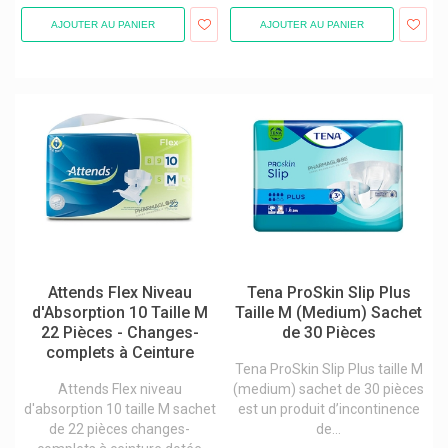
Matériel labo et matières premières
AJOUTER AU PANIER
AJOUTER AU PANIER
Matériel médical
Pansement premiers soins
Pansements spéciaux
Piles
Piqûres d'insectes et morsures
Tests et diagnostic
Traitement Plaies et brûlures
Attends Flex Niveau
Tena ProSkin Slip Plus
d'Absorption 10 Taille M
Taille M (Medium) Sachet
22 Pièces - Changes-
de 30 Pièces
complets à Ceinture
Tena ProSkin Slip Plus taille M
Attends Flex niveau
(medium) sachet de 30 pièces
d'absorption 10 taille M sachet
est un produit d’incontinence
de 22 pièces changes-
de...