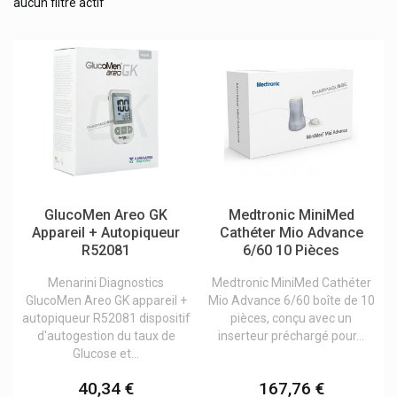
aucun filtre actif
Bd
Cicatrisants
Betica
Dexcom Taux De Glucose
Compresses & coton
Frio Pochettes
Diabète
Hartmann
Lifescan
Aiguilles pour stylos
Medtronic
Bandelettes
Menarini
Capteurs
Novo Nordisk
Divers
Roche
Glucomètre
Siemens Healthcare
Lancettes
Sooil
Stylos autopiqueurs
GlucoMen Areo GK
Medtronic MiniMed
Wellion
Appareil + Autopiqueur
Cathéter Mio Advance
Trousse isotherme
Ypsomed
R52081
6/60 10 Pièces
Désinfection des surfaces
Menarini Diagnostics
Medtronic MiniMed Cathéter
Incontinence
GlucoMen Areo GK appareil +
Mio Advance 6/60 boîte de 10
autopiqueur R52081 dispositif
pièces, conçu avec un
Lavements
d'autogestion du taux de
inserteur préchargé pour...
Lentilles de contact
Glucose et...
Lunettes
40,34 €
167,76 €