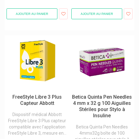
Matériel labo et matières premières
Matériel médical
AJOUTER AU PANIER
AJOUTER AU PANIER
Pansement premiers soins
Pansements spéciaux
Piles
Piqûres d'insectes et morsures
Tests et diagnostic
Traitement Plaies et brûlures
FreeStyle Libre 3 Plus
Betica Quinta Pen Needles
Capteur Abbott
4 mm x 32 g 100 Aiguilles
Stériles pour Stylo à
Dispositif médical Abbott
Insuline
FreeStyle Libre 3 Plus capteur
compatible avec l'application
Betica Quinta Pen Needles
FreeStyle Libre 3, mesure en...
4mmx32g boîte de 100