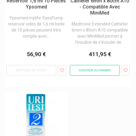
Reservoir 1,6 ml 10 Pièces
Cathéter 6mm x 80cm A10
Ypsomed
- Compatible Avec
MiniMed
Ypsomed mylife YpsoPump
reservoir vides de 1,6 ml boîte
Medtronic Extended Cathéter
de 10 pièces peuvent être
6mm x 80cm A10 compatible
remplis avec...
avec MiniMed permet à
l’insuline de s’écouler de...
56,90 €
411,95 €
RUPTURE DE STOCK
AJOUTER AU PANIER