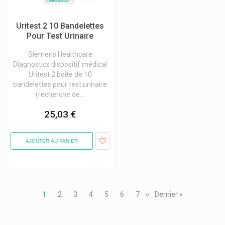
Uritest 2 10 Bandelettes
Pour Test Urinaire
Siemens Healthcare
Diagnostics dispositif médical
Uritest 2 boîte de 10
bandelettes pour test urinaire
(recherche de...
25,03 €
AJOUTER AU PANIER
Pagination
Page
1
Page
2
Page
3
Page
4
Page
5
Page
6
Page
7
Page
››
Dernière
Dernier »
courante
suivante
page