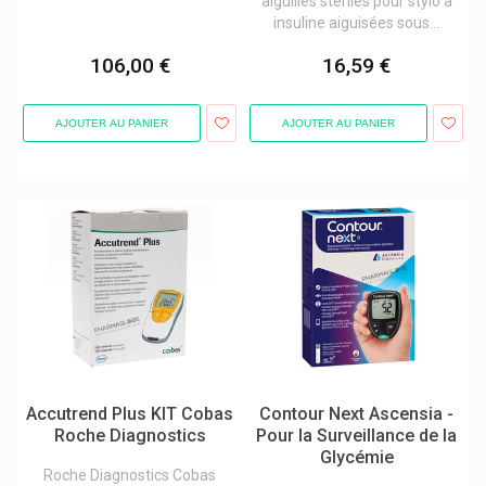
aiguilles stériles pour stylo à
insuline aiguisées sous...
106,00 €
16,59 €
AJOUTER AU PANIER
AJOUTER AU PANIER
Accutrend Plus KIT Cobas
Contour Next Ascensia -
Roche Diagnostics
Pour la Surveillance de la
Glycémie
Roche Diagnostics Cobas