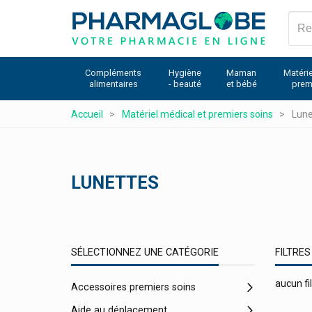
Aller
au
contenu
principal
Compléments
Hygiène
Maman
Matérie
alimentaires
- beauté
et bébé
prem
Accueil
Matériel médical et premiers soins
Lune
LUNETTES
SÉLECTIONNEZ UNE CATÉGORIE
FILTRES
aucun fil
Accessoires premiers soins
Aide au déplacement