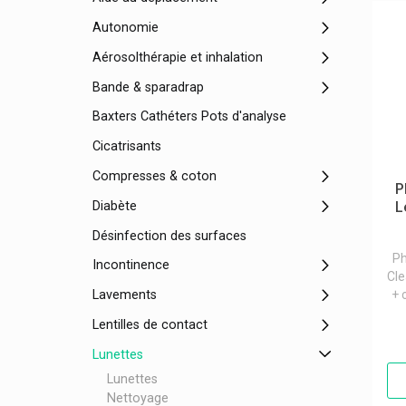
Autonomie
Aérosolthérapie et inhalation
Bande & sparadrap
Baxters Cathéters Pots d'analyse
Cicatrisants
Compresses & coton
P
Diabète
L
Désinfection des surfaces
P
Incontinence
Cle
Lavements
+ 
Lentilles de contact
Lunettes
Lunettes
Nettoyage