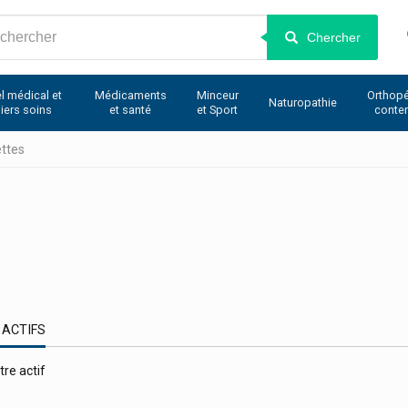
Chercher
l médical et
Médicaments
Minceur
Orthopé
Naturopathie
iers soins
et santé
et Sport
conte
ttes
 ACTIFS
tre actif