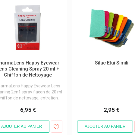
harmaLens Happy Eyewear
Silac Etui Simili
ens Cleaning Spray 20 ml +
Chiffon de Nettoyage
harmaLens Happy Eyewear Lens
aning 2en1 spray flacon de 20 ml
chiffon de nettoyage, entretien...
6,95 €
2,95 €
AJOUTER AU PANIER
AJOUTER AU PANIER