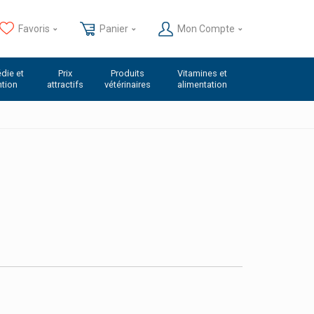
Favoris
Panier
Mon Compte
die et
Prix
Produits
Vitamines et
ntion
attractifs
vétérinaires
alimentation