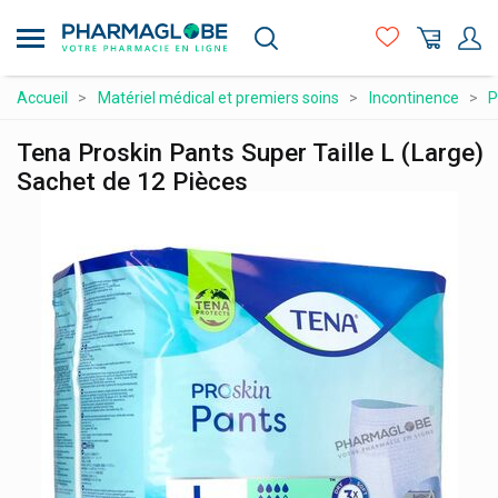
Aller
au
contenu
principal
Compléments alimentaires
Accueil
Matériel médical et premiers soins
Incontinence
P
Hygiène - beauté
Tena Proskin Pants Super Taille L (Large)
Maman et bébé
Sachet de 12 Pièces
Matériel médical et premiers soins
Médicaments et santé
Minceur et Sport
Naturopathie
Orthopédie et contention
Prix attractifs
Produits vétérinaires
Vitamines et alimentation