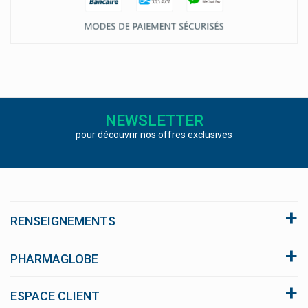
NEWSLETTER
pour découvrir nos offres exclusives
RENSEIGNEMENTS
A propos du site
PHARMAGLOBE
Conditions générales de vente
Click and collect
ESPACE CLIENT
Nous respectons votre vie privée