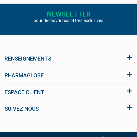
NEWSLETTER
pour découvrir nos offres exclusives
RENSEIGNEMENTS
A propos du site
PHARMAGLOBE
Conditions générales de vente
Click and collect
ESPACE CLIENT
Nous respectons votre vie privée
FAQ
blog
Se connecter
SUIVEZ NOUS
Notre équipe
Qui sommes-nous ?
Facebook
Instagram