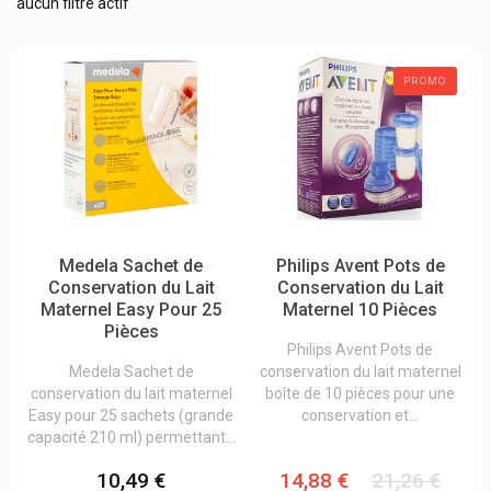
Stérilisateur biberon
aucun filtre actif
Accessoires pour bébé
Allaitement
PROMO
Anti-Poux enfants
Bouillottes peluche
Changes bébé
Coffret cadeau
Dents enfants
Medela Sachet de
Philips Avent Pots de
Conservation du Lait
Conservation du Lait
Grossesse
Maternel Easy Pour 25
Maternel 10 Pièces
Laits infantile et épaississants
Pièces
Philips Avent Pots de
Les soins bébé
Medela Sachet de
conservation du lait maternel
conservation du lait maternel
boîte de 10 pièces pour une
Soins et hygiène enfants
Easy pour 25 sachets (grande
conservation et...
Toilette du bébé
capacité 210 ml) permettant...
Vitamines et compléments pour enfants
10,49 €
14,88 €
21,26 €