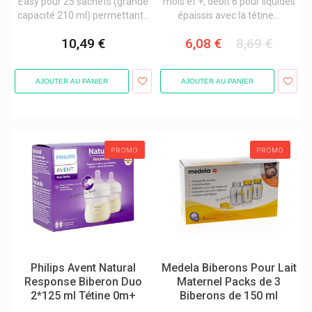
Easy pour 25 sachets (grande
mois et +, débit 6 pour liquides
capacité 210 ml) permettant...
épaissis avec la tétine...
10,49 €
6,08 €
8,69 €
AJOUTER AU PANIER
AJOUTER AU PANIER
PROMO
PROMO
Philips Avent Natural
Medela Biberons Pour Lait
Response Biberon Duo
Maternel Packs de 3
2*125 ml Tétine 0m+
Biberons de 150 ml