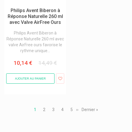
Philips Avent Biberon à
Réponse Naturelle 260 ml
avec Valve AirFree Ours
Philips Avent Biberon à
Réponse Naturelle 260 ml avec
valve AirFree ours favorise le
rythme unique...
10,14 €
14,49 €
AJOUTER AU PANIER
Pagination
Page
1
Page
2
Page
3
Page
4
Page
5
Page
››
Dernière
Dernier »
courante
suivante
page