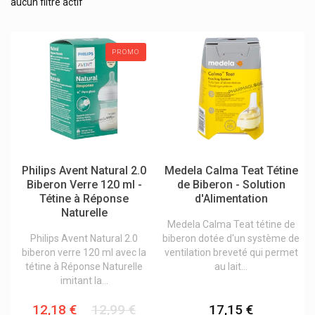
Stérilisateur biberon
aucun filtre actif
Accessoires pour bébé
Allaitement
PROMO
Anti-Poux enfants
Bouillottes peluche
Changes bébé
Coffret cadeau
Dents enfants
Philips Avent Natural 2.0
Medela Calma Teat Tétine
Biberon Verre 120 ml -
de Biberon - Solution
Grossesse
Tétine à Réponse
d'Alimentation
Laits infantile et épaississants
Naturelle
Medela Calma Teat tétine de
Les soins bébé
Philips Avent Natural 2.0
biberon dotée d'un système de
biberon verre 120 ml avec la
ventilation breveté qui permet
Soins et hygiène enfants
tétine à Réponse Naturelle
au lait...
Toilette du bébé
imitant la...
Vitamines et compléments pour enfants
12,18 €
12,99 €
17,15 €