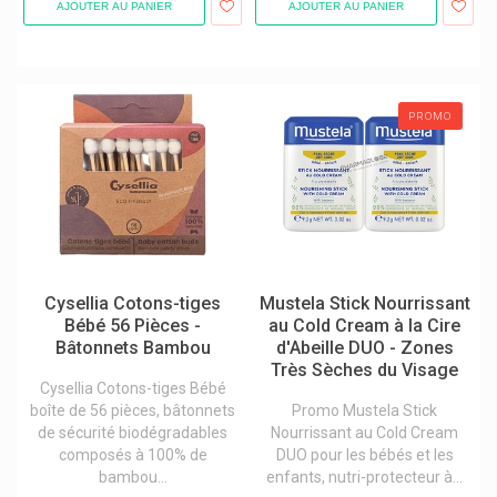
AJOUTER AU PANIER
AJOUTER AU PANIER
Gel lavant pour bébé
Huile de massage bébé
Lait de toilette bébé
Lingettes nettoyantes bébés
Parfum bébé
PROMO
Savon bébé
Shampooing bébé
Soins hydratants bébé
Vitamines et compléments pour enfants
Cysellia Cotons-tiges
Mustela Stick Nourrissant
Bébé 56 Pièces -
au Cold Cream à la Cire
Bâtonnets Bambou
d'Abeille DUO - Zones
Très Sèches du Visage
Cysellia Cotons-tiges Bébé
boîte de 56 pièces, bâtonnets
Promo Mustela Stick
de sécurité biodégradables
Nourrissant au Cold Cream
composés à 100% de
DUO pour les bébés et les
bambou...
enfants, nutri-protecteur à...