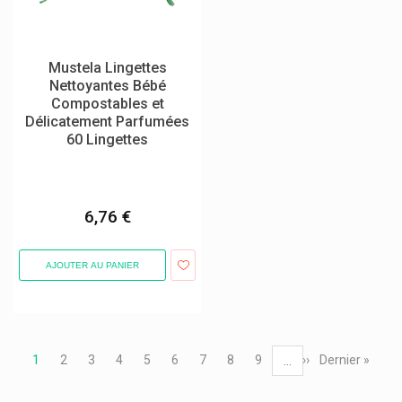
Mustela Lingettes
Nettoyantes Bébé
Compostables et
Délicatement Parfumées
60 Lingettes
6,76 €
AJOUTER AU PANIER
Pagination
Page
1
Page
2
Page
3
Page
4
Page
5
Page
6
Page
7
Page
8
Page
9
Page
››
Dernière
Dernier »
…
courante
suivante
page