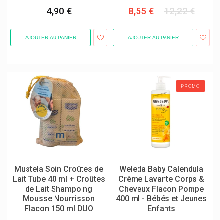
4,90 €
8,55 €
12,22 €
AJOUTER AU PANIER
AJOUTER AU PANIER
PROMO
Mustela Soin Croûtes de
Weleda Baby Calendula
Lait Tube 40 ml + Croûtes
Crème Lavante Corps &
de Lait Shampoing
Cheveux Flacon Pompe
Mousse Nourrisson
400 ml - Bébés et Jeunes
Flacon 150 ml DUO
Enfants