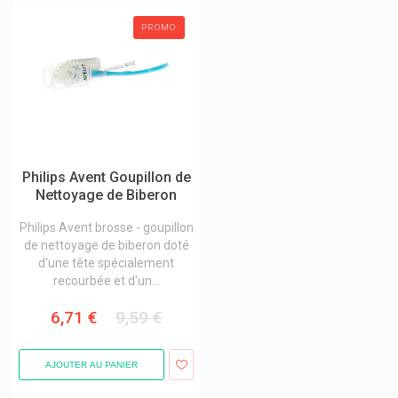
Stérilisateur biberon
PROMO
Accessoires pour bébé
Allaitement
Anti-Poux enfants
Bouillottes peluche
Changes bébé
Philips Avent Goupillon de
Coffret cadeau
Nettoyage de Biberon
Dents enfants
Philips Avent brosse - goupillon
de nettoyage de biberon doté
Grossesse
d'une tête spécialement
Laits infantile et épaississants
recourbée et d'un...
Les soins bébé
6,71 €
9,59 €
Soins et hygiène enfants
Toilette du bébé
AJOUTER AU PANIER
Vitamines et compléments pour enfants