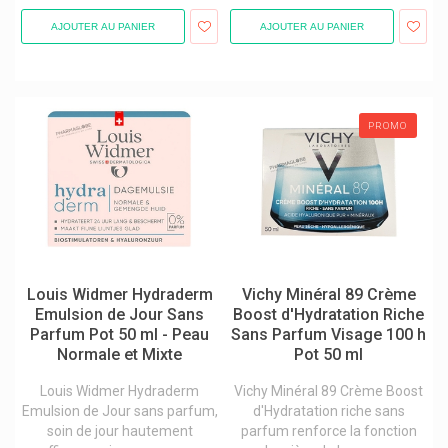
Nuxe - Produits Visage Et Corps Nuxe
Gommage visage et peeling
Olivenöl Medipharma
AJOUTER AU PANIER
AJOUTER AU PANIER
Hydratant visage
Pca Skin Cosmétique
Lifting / Filler
Roc Produits
Masque soins visage
Svr Laboratoire Dermatologique
Nettoyant visage
Torriden Dive In Et Balanceful Soin Coréens
Peau grasse
Uriage Eau Thermale Uriage Bébé
PROMO
Peau normale
Vichy Cosmétique
Peau sensible / Peau irritée
Weleda Cosmétique Bio Naturelle
Peau sèche
Peau terne
Sérum
Soins hommes
Louis Widmer Hydraderm
Vichy Minéral 89 Crème
Emulsion de Jour Sans
Boost d'Hydratation Riche
Parfum Pot 50 ml - Peau
Sans Parfum Visage 100 h
Normale et Mixte
Pot 50 ml
Louis Widmer Hydraderm
Vichy Minéral 89 Crème Boost
Emulsion de Jour sans parfum,
d'Hydratation riche sans
soin de jour hautement
parfum renforce la fonction