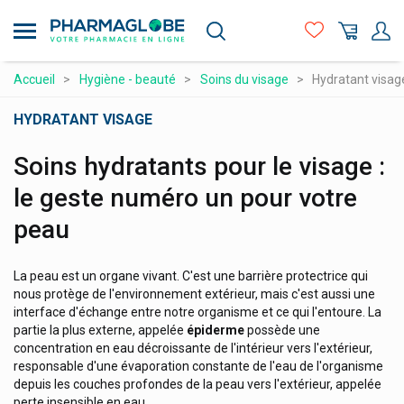
Aller
au
contenu
principal
Compléments alimentaires
Accueil
Hygiène - beauté
Soins du visage
Hydratant visag
Hygiène - beauté
HYDRATANT VISAGE
Maman et bébé
Soins hydratants pour le visage :
Matériel médical et premiers soins
le geste numéro un pour votre
Médicaments et santé
peau
Minceur et Sport
Naturopathie
La peau est un organe vivant. C'est une barrière protectrice qui
nous protège de l'environnement extérieur, mais c'est aussi une
Orthopédie et contention
interface d'échange entre notre organisme et ce qui l'entoure. La
partie la plus externe, appelée
épiderme
possède une
Prix attractifs
concentration en eau décroissante de l'intérieur vers l'extérieur,
responsable d'une évaporation constante de l'eau de l'organisme
Produits vétérinaires
depuis les couches profondes de la peau vers l'extérieur, appelée
Vitamines et alimentation
perte insensible en eau.