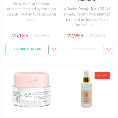
Vichy Minéral 89 Fluide
quotidien boost d'hydratation
La Roche-Posay Hyalu B5 Gel-
72h SPF 50+ en tube de 50 ml,
en-eau, lissant, hydratant et
soin...
matifiant en tube de 40 ml
formulé avec...
25,13 €
35,90 €
22,99 €
32,85 €
AJOUTER AU PANIER
RUPTURE DE STOCK
PROMO