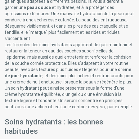
galéniques adaptées à différents besoins. Ils vous aideront à
garder une
peau douce
et hydratée, et à la protéger des
agressions extérieures. Une mauvaise hydratation de la peau peut
conduire à une sécheresse cutanée. La peau devient rugueuse,
désquame visiblement, et dans les pires des cas craquelle et se
fendille. elle "marque" plus facilement et les rides et ridules
s'accentuent.
Les formules des soins hydratants apportent de quoi maintenir et
restaurer la teneur en eau des couches superficielles de
l'épiderme, mais aussi de quoi entretenir et renforcer la cohésion
de la couche cornée protectrice. Elles s'adaptent à votre routine
beauté, avec des textures plus fluides et légères pour une
crème
de jour hydratante
, et des soins plus riches et restructurants pour
une crème de nuit onctueuse, lorsque la peau se régénère le plus.
Un soin hydratant peut ainsi se présenter sous la forme d'une
crème hydratante équilibrée, d'un gel ou d'une émulsion à la
texture légère et fondante. Un sérum concentré en principes
actifs aura une action ciblée sur le contour des yeux, par exemple.
Soins hydratants : les bonnes
habitudes