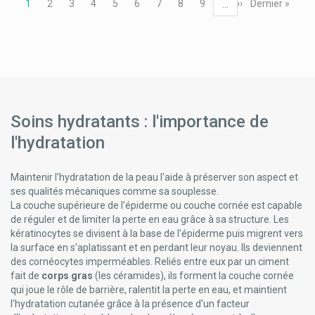
Page
1
Page
2
Page
3
Page
4
Page
5
Page
6
Page
7
Page
8
Page
9
Page
››
Dernière
Dernier »
…
courante
suivante
page
Soins hydratants : l'importance de
l'hydratation
Maintenir l'hydratation de la peau l'aide à préserver son aspect et
ses qualités mécaniques comme sa souplesse.
La couche supérieure de l'épiderme ou couche cornée est capable
de réguler et de limiter la perte en eau grâce à sa structure. Les
kératinocytes se divisent à la base de l'épiderme puis migrent vers
la surface en s'aplatissant et en perdant leur noyau. Ils deviennent
des cornéocytes imperméables. Reliés entre eux par un ciment
fait de
corps gras
(les céramides), ils forment la couche cornée
qui joue le rôle de barrière, ralentit la perte en eau, et maintient
l'hydratation cutanée grâce à la présence d'un facteur