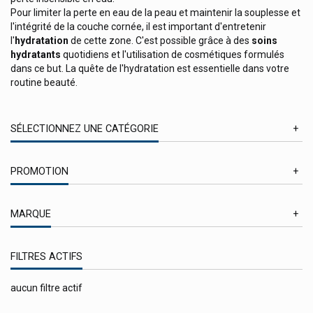
Pour limiter la perte en eau de la peau et maintenir la souplesse et
l'intégrité de la couche cornée, il est important d'entretenir
l'
hydratation
de cette zone. C'est possible grâce à des
soins
hydratants
quotidiens et l'utilisation de cosmétiques formulés
dans ce but. La quête de l'hydratation est essentielle dans votre
routine beauté.
SÉLECTIONNEZ UNE CATÉGORIE
Eaux et Parfums
PROMOTION
Hygiène bucco-dentaire
En Promotion
Hygiène corporelle
MARQUE
Hygiène des mains
Apivita Cosmétique Naturelle
Hygiène intime
FILTRES ACTIFS
Aveeno Produits: Aveeno Corps / Visage / Cheveux
Avène Produits / Avène Eau Thermale
Idée cadeau / coffret cadeaux beauté
aucun filtre actif
Babé Laboratoires
Maquillage
Bakel