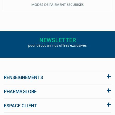
NEWSLETTER
pour découvrir nos offres exclusives
RENSEIGNEMENTS
A propos du site
PHARMAGLOBE
Conditions générales de vente
Click and collect
ESPACE CLIENT
Nous respectons votre vie privée
FAQ
blog