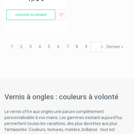
AJOUTER AU PANIER
Pagination
Page
1
Page
2
Page
3
Page
4
Page
5
Page
6
Page
7
Page
8
Page
9
Page
››
Dernière
Dernier »
…
courante
suivante
page
Vernis à ongles : couleurs à volonté
Le vernis offre aux ongles une parure complètement
personnalisable à vos mains. Les gammes existant aujourd'hui
permettent toutes les variations, des plus discrètes aux plus
fantaisistes. Couleurs, textures, matière, brillance : tout est