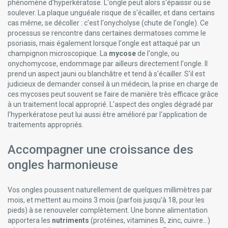
phénomène d'hyperkératose. L'ongle peut alors s'épaissir ou se
soulever. La plaque unguéale risque de s'écailler, et dans certains
cas même, se décoller : c'est l'onycholyse (chute de l'ongle). Ce
processus se rencontre dans certaines dermatoses comme le
psoriasis, mais également lorsque l'ongle est attaqué par un
champignon microscopique. La
mycose
de l'ongle, ou
onychomycose, endommage par ailleurs directement l'ongle. Il
prend un aspect jauni ou blanchâtre et tend à s'écailler. S'il est
judicieux de demander conseil à un médecin, la prise en charge de
ces mycoses peut souvent se faire de manière très efficace grâce
à un traitement local approprié. L'aspect des ongles dégradé par
l'hyperkératose peut lui aussi être amélioré par l'application de
traitements appropriés.
Accompagner une croissance des
ongles harmonieuse
Vos ongles poussent naturellement de quelques millimètres par
mois, et mettent au moins 3 mois (parfois jusqu'à 18, pour les
pieds) à se renouveler complètement. Une bonne alimentation
apportera les
nutriments
(protéines, vitamines B, zinc, cuivre...)