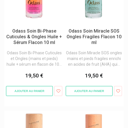
Svr Laboratoire Dermatologique
Soin du cuir chevelu et des cheveux
Urgo
Soins de pieds
Vitry Accessoires Vernis Et Cosmétiques
Soins des mains
Odass Soin Bi-Phase
Odass Soin Miracle SOS
Soins des ongles
Cuticules & Ongles Huile +
Ongles Fragiles Flacon 10
Ciseaux à ongles
Sérum Flacon 10 ml
ml
Coupe ongle
Odass Soin Bi-Phase Cuticules
Odass Soin Miracle SOS ongles
Croissance des ongles
et Ongles (mains et pieds)
mains et pieds fragiles enrichi
Cuticules
huile + sérum en flacon de 10...
en acides de fruit (AHA) qui...
Dissolvant
Fortifiant ongles
19,50 €
19,50 €
Hyperkératose et mycose des ongles
Lime à ongles
Ongles abîmés
AJOUTER AU PANIER
AJOUTER AU PANIER
Pinces
Vernis amer
Vernis à ongles
Soins du visage
Soins hommes