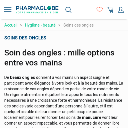
Aller
au
contenu
principal
Compléments alimentaires
Accueil
Hygiène - beauté
Soins des ongles
Hygiène - beauté
SOINS DES ONGLES
Maman et bébé
Soin des ongles : mille options
Matériel médical et premiers soins
entre vos mains
Médicaments et santé
Minceur et Sport
De
beaux ongles
donnent à vos mains un aspect soigné et
participent avec élégance à votre look et à la beauté des mains. La
Naturopathie
croissance de vos ongles dépend en partie de votre mode de vie.
Un régime alimentaire équilibré leur apporte tous les nutriments
Orthopédie et contention
nécessaires à une croissance forte et harmonieuse. La résistance
des ongles varie cependant d'une personne à l'autre, et il est
Prix attractifs
quelquefois utile de leur donner un petit coup de pouce
Produits vétérinaires
localement pour les renforcer. Les soins de
manucure
vont leur
donner un aspect impeccable, et vous permettre de donner libre
Vitamines et alimentation