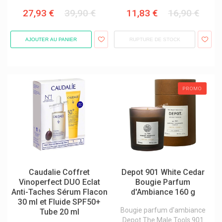
Weleda Cosmétique Bio Naturelle
27,93 €
39,90 €
11,83 €
16,90 €
AJOUTER AU PANIER
RUPTURE DE STOCK
PROMO
Caudalie Coffret
Depot 901 White Cedar
Vinoperfect DUO Eclat
Bougie Parfum
Anti-Taches Sérum Flacon
d'Ambiance 160 g
30 ml et Fluide SPF50+
Bougie parfum d'ambiance
Tube 20 ml
Depot The Male Tools 901