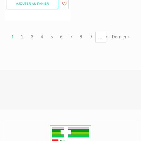
AJOUTER AU PANIER
Pagination
Page
1
Page
2
Page
3
Page
4
Page
5
Page
6
Page
7
Page
8
Page
9
Page
››
Dernière
Dernier »
…
courante
suivante
page