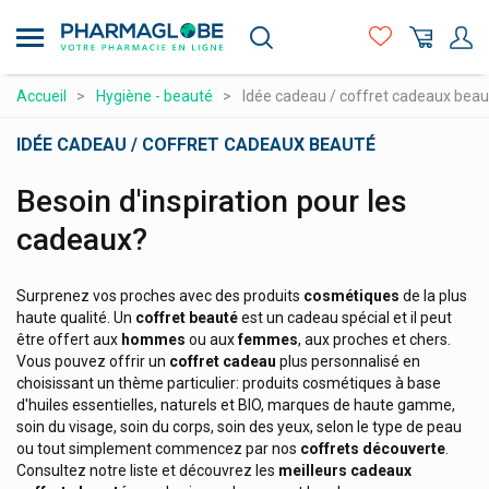
Aller
au
contenu
principal
Compléments alimentaires
Accueil
Hygiène - beauté
Idée cadeau / coffret cadeaux beau
Hygiène - beauté
IDÉE CADEAU / COFFRET CADEAUX BEAUTÉ
Maman et bébé
Besoin d'inspiration pour les
Matériel médical et premiers soins
cadeaux?
Médicaments et santé
Minceur et Sport
Surprenez vos proches avec des produits
cosmétiques
de la plus
haute qualité. Un
coffret beauté
est un cadeau spécial et il peut
Naturopathie
être offert aux
hommes
ou aux
femmes
, aux proches et chers.
Vous pouvez offrir un
coffret cadeau
plus personnalisé en
Orthopédie et contention
choisissant un thème particulier: produits cosmétiques à base
d'huiles essentielles, naturels et BIO, marques de haute gamme,
Prix attractifs
soin du visage, soin du corps, soin des yeux, selon le type de peau
Produits vétérinaires
ou tout simplement commencez par nos
coffrets découverte
.
Consultez notre liste et découvrez les
meilleurs cadeaux
Vitamines et alimentation