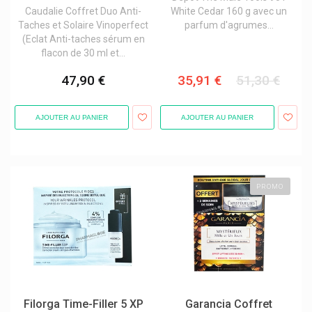
Caudalie Coffret Duo Anti-
White Cedar 160 g avec un
Taches et Solaire Vinoperfect
parfum d'agrumes...
(Eclat Anti-taches sérum en
flacon de 30 ml et...
47,90 €
35,91 €
51,30 €
AJOUTER AU PANIER
AJOUTER AU PANIER
PROMO
Filorga Time-Filler 5 XP
Garancia Coffret