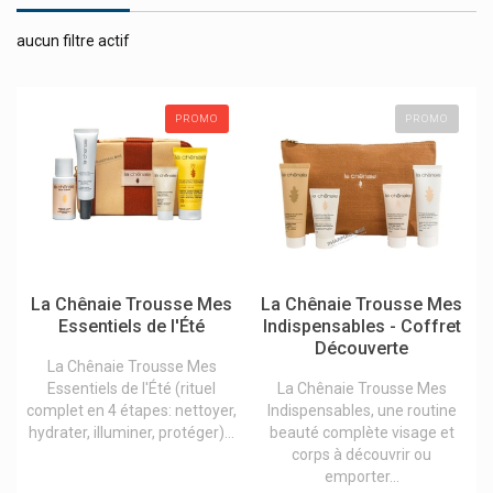
Caudalie Visage & Corps
Idée cadeau / coffret cadeaux beauté
aucun filtre actif
Depot The Male Tools
Maquillage
Erborian Korean Skin Therapy
Ex Aequa Foot Care
Protection solaire
Filorga
PROMO
PROMO
Sexualité
Garancia Cosmétique Visage / Corps
Globe
Soin du corps
L'occitane
La Chênaie Du Chêne À La Cosmétique
Soin du cuir chevelu et des cheveux
La Rosée Cosmétiques Naturels
Soins de pieds
Lazartigue Soins Cheveux
Musc Intime
Soins des mains
Mustela Bébé Et Enfant Mustela Maternité
La Chênaie Trousse Mes
La Chênaie Trousse Mes
Soins des ongles
Neutrogena
Essentiels de l'Été
Indispensables - Coffret
Nuxe - Produits Visage Et Corps Nuxe
Découverte
Soins du visage
Odass Vernis Et Soins Ongles
La Chênaie Trousse Mes
Soins hommes
Essentiels de l'Été (rituel
La Chênaie Trousse Mes
Puressentiel Produits Aromathérapique
complet en 4 étapes: nettoyer,
Indispensables, une routine
Roger&gallet (roger Gallet) Eau De Toilette Parfums Et
hydrater, illuminer, protéger)...
beauté complète visage et
Savons
corps à découvrir ou
Svr Laboratoire Dermatologique
emporter...
Vichy Cosmétique