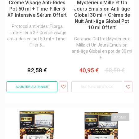
Crème Visage Anti-Rides
Mystérieux Mille et Un
Pot 50 ml + Time-Filler 5
Jours Emulsion Anti-âge
XP Intensive Sérum Offert
Global 30 ml + Crème de
Nuit Anti-âge Global Pot
Protocol anti-rides: Filorga
10 ml Offert
Time-Filler 5 XP Crème visage
anti-rides en pot 50 ml + Time-
Garancia Coffret Mystérieux
Filler 5...
Mille et Un Jours Emulsion
anti-âge Global en pot de 30 ml
+...
82,58 €
40,95 €
58,50 €
AJOUTER AU PANIER
RUPTURE DE STOCK
PROMO