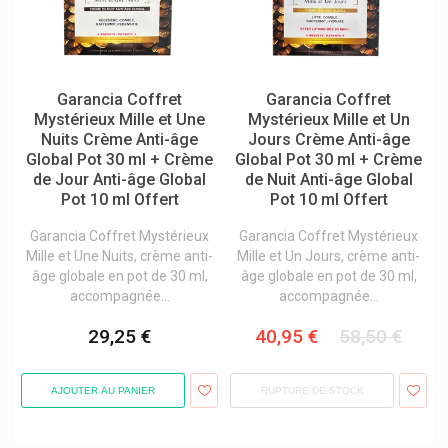
Garancia Coffret
Garancia Coffret
Mystérieux Mille et Une
Mystérieux Mille et Un
Nuits Crème Anti-âge
Jours Crème Anti-âge
Global Pot 30 ml + Crème
Global Pot 30 ml + Crème
de Jour Anti-âge Global
de Nuit Anti-âge Global
Pot 10 ml Offert
Pot 10 ml Offert
Garancia Coffret Mystérieux
Garancia Coffret Mystérieux
Mille et Une Nuits, crème anti-
Mille et Un Jours, crème anti-
âge globale en pot de 30 ml,
âge globale en pot de 30 ml,
accompagnée...
accompagnée...
29,25 €
40,95 €
58,50 €
AJOUTER AU PANIER
RUPTURE DE STOCK