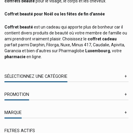
coffrets beauté
pour le visage, le corps et les cheveux.
Coffret beauté pour Noël ou les fêtes de fin d'année
Coffret beauté
est un cadeau qui apporte plus de bonheur car il
contient divers produits de beauté où votre membre de famille ou
ami prendront vraiment plaisir. Choisissez le
coffret cadeau
parfait parmi Darphin, Filorga, Nuxe, Minus 417, Caudalie, Apivita,
Garancia et bien d'autres sur Pharmaglobe
Luxembourg
, votre
pharmacie
en ligne.
SÉLECTIONNEZ UNE CATÉGORIE
Eaux et Parfums
PROMOTION
Hygiène bucco-dentaire
En Promotion
Hygiène corporelle
MARQUE
Hygiène des mains
Apivita Cosmétique Naturelle
Hygiène intime
FILTRES ACTIFS
Avène Produits / Avène Eau Thermale