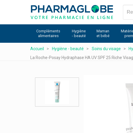
Aller
au
contenu
principal
Compléments
Hygiène
Maman
Matérie
alimentaires
- beauté
et bébé
prem
Accueil
Hygiène - beauté
Soins du visage
Hy
La Roche-Posay Hydraphase HA UV SPF 25 Riche Visag