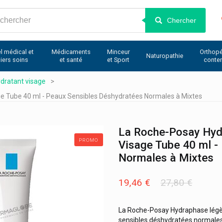
Chercher
l médical et
Médicaments
Minceur
Orthopé
Naturopathie
iers soins
et santé
et Sport
conte
dratant visage
e Tube 40 ml - Peaux Sensibles Déshydratées Normales à Mixtes
La Roche-Posay Hyd
PROMO
Visage Tube 40 ml -
Normales à Mixtes
19,46 €
27,80 €
La Roche-Posay Hydraphase légèr
sensibles déshydratées normales 