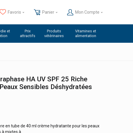
Favoris
Panier
Mon Compte
die et
Prix
Produits
Vitamines et
ntion
attractifs
vétérinaires
alimentation
raphase HA UV SPF 25 Riche
 Peaux Sensibles Déshydratées
e en tube de 40 ml crème hydratante pour les peaux
à mixtes à...