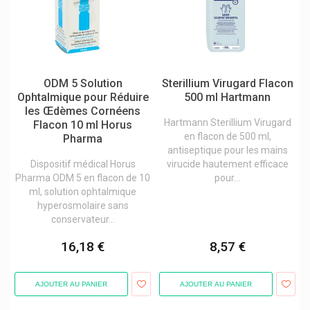
Eg Labo
Emser Sel Naturel Ems
Engelhard
Enterol Traitement De La Diarrhée
Eumedica
Eureka Care
ODM 5 Solution
Sterillium Virugard Flacon
Eureka Pharma
Ophtalmique pour Réduire
500 ml Hartmann
Eurogenerics
les Œdèmes Cornéens
Hartmann Sterillium Virugard
Flacon 10 ml Horus
Excilor Mycose Pieds Et Ongles Verrues
en flacon de 500 ml,
Pharma
Fagron
antiseptique pour les mains
Ferring Pharmaceuticals
Dispositif médical Horus
virucide hautement efficace
Forté Pharma
Pharma ODM 5 en flacon de 10
pour...
Galderma
ml, solution ophtalmique
Gall Pharma
hyperosmolaire sans
Gerdoff
conservateur...
Get Plugged
Glaxosmithkline
16,18 €
8,57 €
Granions
Gsk Glaxosmithkline
H&s Tisanes Naturelles
AJOUTER AU PANIER
AJOUTER AU PANIER
Haleon