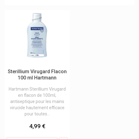
Happypharm
Hartmann
Hedelix
Hermes Arzneimittel
Hevert Produits
Hexal
Hofmann & Sommer
Horus Pharma
Hra Pharma
Iana Articulations
Ice Power
Sterillium Virugard Flacon
Inebios
100 ml Hartmann
Infectopharm
Innoxa Laboratoires
Hartmann Sterillium Virugard
Ipsen
en flacon de 100ml,
Isdin
antiseptique pour les mains
Isla Pastilles Engelhard
virucide hautement efficace
Ixx Pharma Produits
pour toutes...
Johnson & Johnson
4,99 €
Kamillosan
Karo Pharma
Kela