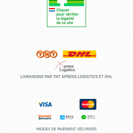
Les 3 Chênes Compléments
Limacom
Louis Widmer Cosmétique
Madaus Médicaments
Magnecaps Magnésium
Mcm Klosterfrau
Meda
Medica Maux De Gorge
Medice
Melisana
Merck
Merz Contractubex
Merz Pharmaceuticals
Metagenics Compléments Alimentaires
Mibetec
Midro
Milan
Mithra
Molnlycke Pansements Mepilex Mepitel
Mucogyne Inconfort Intime
Mucolaxx Toux Productive Kosan Pharma