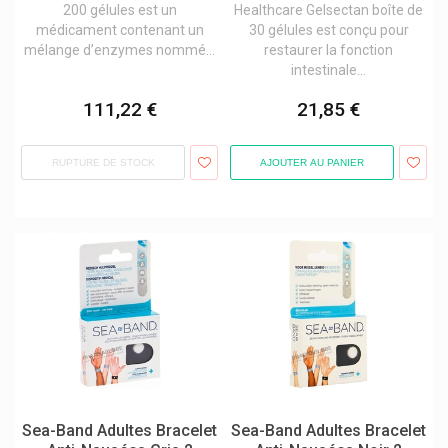
200 gélules est un
Healthcare Gelsectan boîte de
Astel Medica Microbiote
Soins de la Bouche
médicament contenant un
30 gélules est conçu pour
Astrazeneca
mélange d’enzymes nommé...
restaurer la fonction
Système digestif
Atos Medical
intestinale...
Audispray Cooper Nettoyage Des Oreilles
Système vasculaire
B.braun
111,22 €
21,85 €
Bailleul Laboratoires
Thé médicinal
Baldriparan
Troubles urinaires
Balneum
RUPTURE DE STOCK
AJOUTER AU PANIER
Bano
Voies respiratoires
Bausch & Lomb
Bayer
Bayer Bepanthen, Bepanthol
Beiersdorf
Bepharbel
Biafine Cicabiafine
Biocodex Benelux
Biofreeze Produits - Sensation De Froid Rapide
Bioline Products
Bionorica
Bionorica Gynécologie
Sea-Band Adultes Bracelet
Sea-Band Adultes Bracelet
Bio Pharma