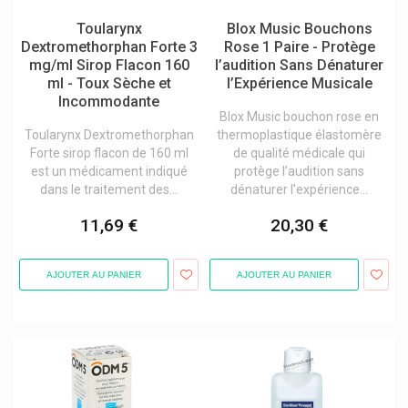
Convatec
Toularynx
Blox Music Bouchons
Cooper
Dextromethorphan Forte 3
Rose 1 Paire - Protège
Cooperation Pharmaceutique Francaise
mg/ml Sirop Flacon 160
l’audition Sans Dénaturer
Corsodyl
ml - Toux Sèche et
l’Expérience Musicale
Curaprox Soins Dentaires Suisse Premium
Incommodante
Dafalgan Upsa
Blox Music bouchon rose en
Daflon 500 Mg Servier
Toularynx Dextromethorphan
thermoplastique élastomère
Deba Pharma Compléments Alimentaires
Forte sirop flacon de 160 ml
de qualité médicale qui
Defatyl
est un médicament indiqué
protège l’audition sans
Delpharm Gaillard
dans le traitement des...
dénaturer l’expérience...
Densmore Laboratoires
11,69 €
20,30 €
Desma
Dettol
Deumavan
AJOUTER AU PANIER
AJOUTER AU PANIER
Dolorgiet
Dr. Ernst Tisanes, Comprimés
Dr. Pfleger Arzneimittel
Dr. Willmar Schwabe
Dr. Wolff
Ducray - Pierre Fabre
Eg