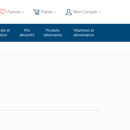
Favoris
Panier
Mon Compte
die et
Prix
Produits
Vitamines et
ntion
attractifs
vétérinaires
alimentation