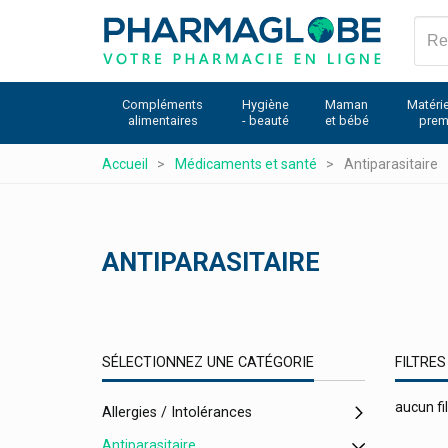
Aller
au
contenu
principal
Compléments
Hygiène
Maman
Matérie
alimentaires
- beauté
et bébé
prem
Accueil
Médicaments et santé
Antiparasitaire
ANTIPARASITAIRE
SÉLECTIONNEZ UNE CATÉGORIE
FILTRES
aucun fil
Allergies / Intolérances
Antiparasitaire