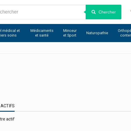
Chercher
l médical et
Médicaments
Minceur
Orthopé
Naturopathie
iers soins
et santé
et Sport
conte
 ACTIFS
tre actif