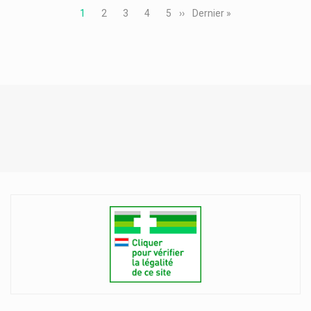
Page
1
Page
2
Page
3
Page
4
Page
5
Page
››
Dernière
Dernier »
courante
suivante
page