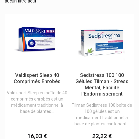
aucun filtre actif
Cefak
Homéopathie
Cooper
Dr. Ernst Tisanes, Comprimés
Hémorroïdes
Granions
Insomnie, stress, anxiété
H&s Tisanes Naturelles
Klosterfrau Melissengeist
Jambes lourdes
Lehning Laboratoires
Melisana
Mal de gorge
Pediakid Produits Enfants
Minéraux, Vitamines et Toniques
Puressentiel Produits Aromathérapique
Sidroga Tisanes
Muscles et articulations
Synergia Apotex D-Stress
Valdispert Sleep 40
Sedistress 100 100
Nez
Therascience Physiomance Phytomance
Comprimés Enrobés
Gélules Tilman - Stress
Tilman & Biolys Produits À Base De Plantes
Mental, Facilite
Ophtalmologie
Trenker
Valdispert Sleep en boîte de 40
l’Endormissement
Oreilles
comprimés enrobés est un
Vemedia
médicament traditionnel à
Tilman Sedistress 100 boîte de
Soins de la Bouche
base de plantes...
100 gélules est un
médicament traditionnel à
Système digestif
base de plantes contenant...
Système vasculaire
16,03 €
22,22 €