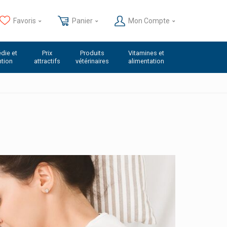
Favoris
Panier
Mon Compte
die et
Prix
Produits
Vitamines et
ntion
attractifs
vétérinaires
alimentation