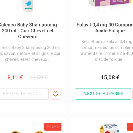
Galenco Baby Shampooing
Folavit 0,4 mg 90 Compri
200 ml - Cuir Chevelu et
Acide Folique
Cheveux
Kela Pharma Folavit 0,4 mg
lenco Baby Shampooing 200 ml
comprimés est un complém
s savon, nettoie et soigne le cuir
alimentaire contenante 400
chevelu et les cheveux...
d’acide folique...
8,11 €
11,59 €
15,08 €
RUPTURE DE STOCK
AJOUTER AU PANIER
PROMO
P