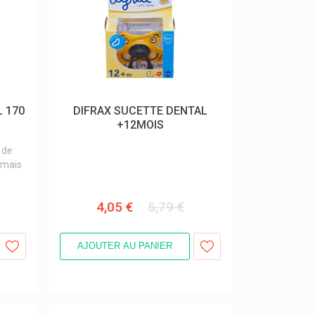
L 170
DIFRAX SUCETTE DENTAL
+12MOIS
 de
 mais
4,05 €
5,79 €
AJOUTER AU PANIER