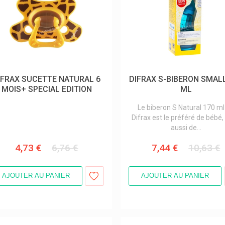
IFRAX SUCETTE NATURAL 6
DIFRAX S-BIBERON SMAL
MOIS+ SPECIAL EDITION
ML
Le biberon S Natural 170 ml
Difrax est le préféré de bébé,
aussi de...
4,73 €
6,76 €
7,44 €
10,63 €
AJOUTER AU PANIER
AJOUTER AU PANIER