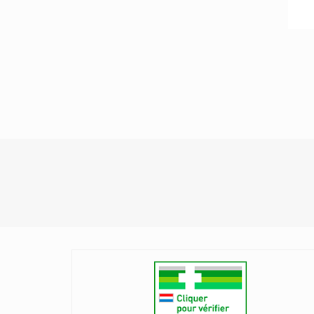
Gum
H&s Tisanes Naturelles
Isdin
Pagin
Ixx Pharma Produits
Joone Paris
Kela
Klorane
Laboratoires Iprad
Laboratoires Ysonut Inovance
Lansinoh
La Roche-Posay Produits
Dermatologiques
La Rosée Cosmétiques Naturels
Lohmann Rauscher
Louis Widmer Cosmétique
Matchstick Monkey Dentition
Mead Johnson Nutrition
Medela Bébé / Medela Mère
Medica Maux De Gorge
Metagenics Compléments
Alimentaires
Miradent Hygiène Buccale Et