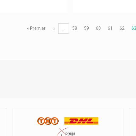
ation
Première
« Premier
Page
‹‹
Page
58
Page
59
Page
60
Page
61
Page
62
P
6
…
page
précédente
co