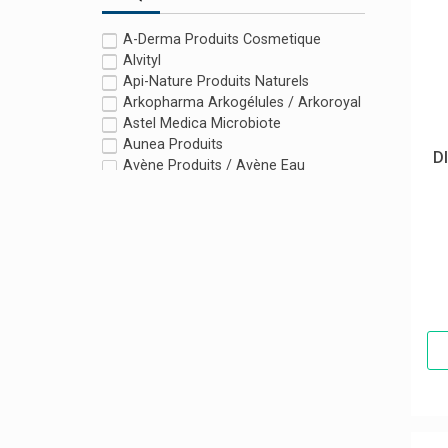
A-Derma Produits Cosmetique
Alvityl
Api-Nature Produits Naturels
Arkopharma Arkogélules / Arkoroyal
Astel Medica Microbiote
Aunea Produits
D
Avène Produits / Avène Eau
Thermale
Avent
B.braun
Bayer Bepanthen, Bepanthol
Belvital
Billiebubs Petit-Déjeuner Bébés
Bioderma Produits
Biogaia
Biopax
Bioprojet
Boiron Produits Homéopathiques
Calmosine Laboratoires Laudavie
Cleany Baby Lavage Nasal