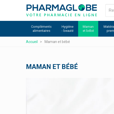
Aller
au
contenu
principal
Compléments
Hygiène
Maman
Matérie
alimentaires
- beauté
et bébé
prem
Accueil
Maman et bébé
MAMAN ET BÉBÉ