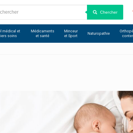
Chercher
l médical et
Médicaments
Minceur
Orthopé
Naturopathie
iers soins
et santé
et Sport
conte