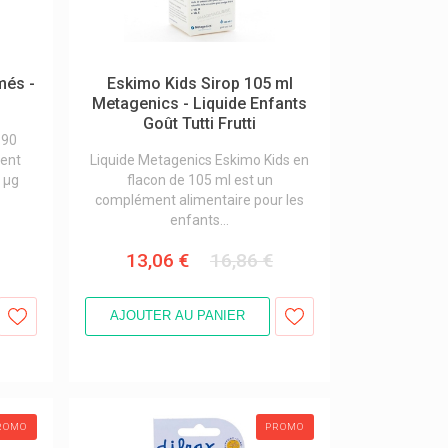
més -
Eskimo Kids Sirop 105 ml
Metagenics - Liquide Enfants
Goût Tutti Frutti
 90
ent
Liquide Metagenics Eskimo Kids en
 µg
flacon de 105 ml est un
complément alimentaire pour les
enfants...
13,06 €
16,86 €
AJOUTER AU PANIER
ROMO
PROMO