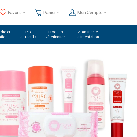
Favoris
Panier
Mon Compte
die et
Prix
Produits
Vitamines et
ntion
attractifs
vétérinaires
alimentation