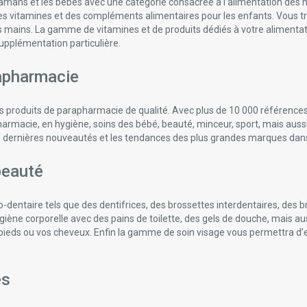
ans et les bébés avec une catégorie consacrée à l’alimentation des nour
 vitamines et des compléments alimentaires pour les enfants. Vous tr
les mains. La gamme de vitamines et de produits dédiés à votre aliment
upplémentation particulière.
rapharmacie
 produits de parapharmacie de qualité. Avec plus de 10 000 référence
pharmacie, en hygiène, soins des bébé, beauté, minceur, sport, mais au
s dernières nouveautés et les tendances des plus grandes marques dans l
beauté
entaire tels que des dentifrices, des brossettes interdentaires, des b
giène corporelle avec des pains de toilette, des gels de douche, mais
 pieds ou vos cheveux. Enfin la gamme de soin visage vous permettra d’e
es