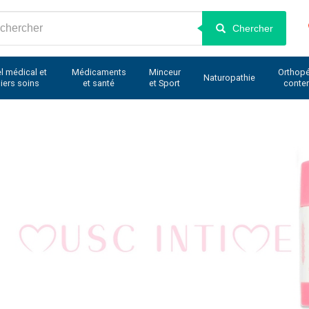
Chercher
l médical et
Médicaments
Minceur
Orthopé
Naturopathie
iers soins
et santé
et Sport
conte