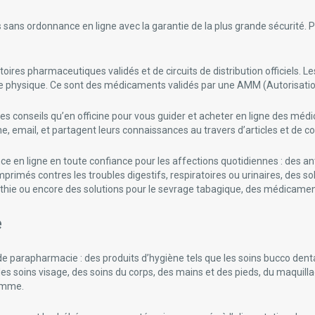
s ordonnance en ligne avec la garantie de la plus grande sécurité. P
res pharmaceutiques validés et de circuits de distribution officiels. 
ne physique. Ce sont des médicaments validés par une AMM (Autorisatio
es conseils qu’en officine pour vous guider et acheter en ligne des m
, email, et partagent leurs connaissances au travers d’articles et de c
n ligne en toute confiance pour les affections quotidiennes : des ant
primés contres les troubles digestifs, respiratoires ou urinaires, des 
 ou encore des solutions pour le sevrage tabagique, des médicaments p
e
parapharmacie : des produits d’hygiène tels que les soins bucco dentair
des soins visage, des soins du corps, des mains et des pieds, du maquill
homme.