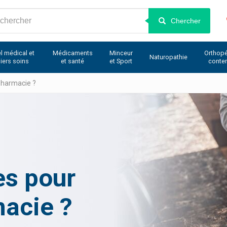
Chercher
l médical et
Médicaments
Minceur
Orthopé
Naturopathie
iers soins
et santé
et Sport
conte
pharmacie ?
es pour
macie ?