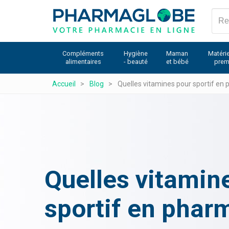
Aller
au
contenu
principal
Compléments
Hygiène
Maman
Matérie
alimentaires
- beauté
et bébé
prem
Accueil
Blog
Quelles vitamines pour sportif en 
Quelles vitamin
sportif en phar