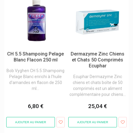
Humeur / Stress
Médicaments vétérinaires
Oreilles
Pattes
Pelage ou peau
CH 5.5 Shampoing Pelage
Dermazyme Zinc Chiens
Puces et tiques
Blanc Flacon 250 ml
et Chats 50 Comprimés
Soins des plaies
Ecuphar
Bob Vyghen CH 5.5 Shampoing
Voies urinaires
Pelage Blanc enrichi à l'huile
Ecuphar Dermazyme Zinc
d'amandes en flacon de 250
chiens et chats boîte de 50
Yeux
ml...
comprimés est un aliment
complémentaire pour chiens...
6,80 €
25,04 €
AJOUTER AU PANIER
AJOUTER AU PANIER