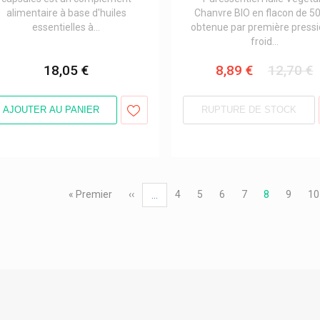
alimentaire à base d'huiles
Chanvre BIO en flacon de 5
essentielles à...
obtenue par première pressi
froid...
18,05 €
8,89 €
12,70 €
AJOUTER AU PANIER
RUPTURE DE STOCK
ation
Première
« Premier
Page
‹‹
Page
4
Page
5
Page
6
Page
7
Page
8
Page
9
Pa
10
…
page
précédente
courante