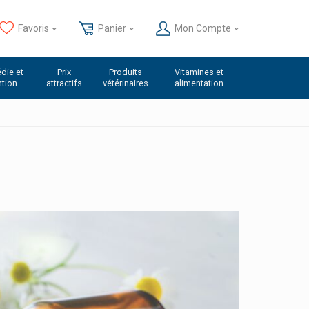
Favoris
Panier
Mon Compte
die et
Prix
Produits
Vitamines et
ntion
attractifs
vétérinaires
alimentation