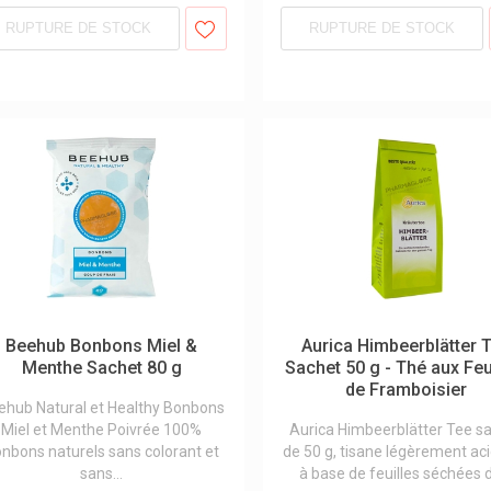
RUPTURE DE STOCK
RUPTURE DE STOCK
Beehub Bonbons Miel &
Aurica Himbeerblätter 
Menthe Sachet 80 g
Sachet 50 g - Thé aux Feu
de Framboisier
ehub Natural et Healthy Bonbons
Miel et Menthe Poivrée 100%
Aurica Himbeerblätter Tee s
nbons naturels sans colorant et
de 50 g, tisane légèrement ac
sans...
à base de feuilles séchées d