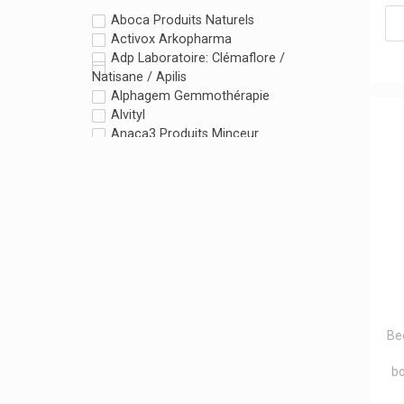
Aboca Produits Naturels
Activox Arkopharma
Adp Laboratoire: Clémaflore /
Natisane / Apilis
Alphagem Gemmothérapie
Alvityl
Anaca3 Produits Minceur
Api-Nature Produits Naturels
Aragan
Arkopharma Arkogélules / Arkoroyal
Aurica
B.slim
Bach Original
Be-Life / Bio-Life Compléments
Beehub Miel / Propolis / Pollen
Beurer
Biochemie
Be
Biogam
Bionorica Gynécologie
bo
Boiron Produits Homéopathiques
Bombastus