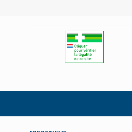
Soliform Soli-Chlorophyll-Öl
Soria Natural/soria Bel
Stilaxx Contre La Toux
Supersmart Produits
Takeda
Taoasis
Therascience Physiomance
Phytomance
Tilman & Biolys Produits À Base De
Plantes
Trenker
Unda
Vicks
Weleda Cosmétique Bio Naturelle
Will Pharma