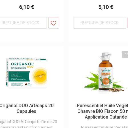
6,10 €
5,10 €
RUPTURE DE STOCK
RUPTURE DE STOCK
P
Origanol DUO ArOcaps 20
Puressentiel Huile Végé
Capsules
Chanvre BIO Flacon 50 m
Application Cutanée
iganol DUO ArOcaps boîte de 20
capsules est un complément
Puressentiel Huile Végéta