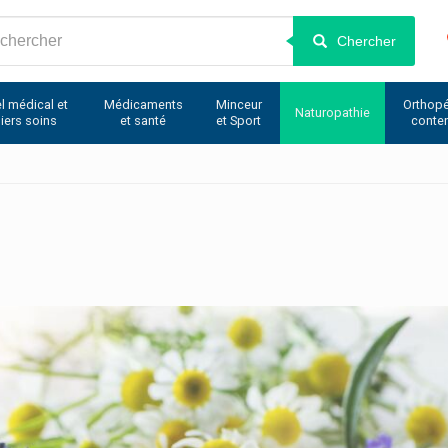
Chercher
l médical et
Médicaments
Minceur
Orthopé
Naturopathie
iers soins
et santé
et Sport
conte