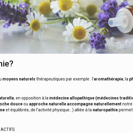
hie
?
u
moyens naturels
thérapeutiques par exemple : l’
aromathérapie
, la
p
turelle
, en opposition à la
médecine allopathique (médecines traditi
oche douce
ou
approche naturelle
accompagne naturellement
notr
ine
et équilibrée, de l’activité physique…) alliée à la
naturopathie
permet 
 ACTIFS