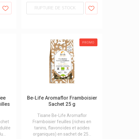
RUPTURE DE STOCK
PROMO
Tee
Be-Life Aromaflor Framboisier
illes
Sachet 25 g
Tisane Be-Life Aromaflor
achet
Framboisier feuilles (riches en
idulée
tanins, flavonoïdes et acides
u...
organiques) en sachet de 25...