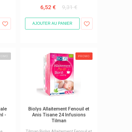
6,52 €
9,31 €
AJOUTER AU PANIER
ROMO
PROMO
tale
Biolys Allaitement Fenouil et
l -
Anis Tisane 24 Infusions
Tilman
le
Tilman Biolys Allaitement Fenouil et