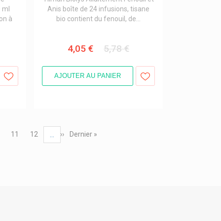
0 ml
Anis boîte de 24 infusions, tisane
on à
bio contient du fenouil, de...
4,05 €
5,78 €
AJOUTER AU PANIER
ge
Page
11
Page
12
Page
››
Dernière
Dernier »
…
suivante
page