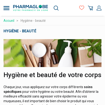
Aller
au
contenu
principal
Compléments alimentaires
Accueil
Hygiène - beauté
Hygiène - beauté
HYGIÈNE - BEAUTÉ
Maman et bébé
Matériel médical et premiers soins
Médicaments et santé
Minceur et Sport
Naturopathie
Hygiène et beauté de votre corps
Orthopédie et contention
Chaque jour, vous appliquez sur votre corps différents
soins
Prix attractifs
spécifiques
pour votre hygiène ou votre beauté. Afin d’obtenir la
Produits vétérinaires
meilleure efficacité sans agresser votre épiderme ou vos
muqueuses, il est important de bien choisir le produit qui vous
Vitamines et alimentation