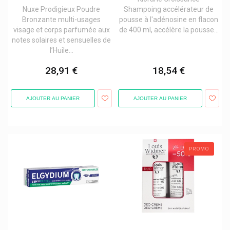
Dentaid Perio Aid / Vitis / Interprox / Halita
Nuxe Prodigieux Poudre
Shampoing accélérateur de
Dental Care Paw Patrol
Bronzante multi-usages
pousse à l'adénosine en flacon
Dentinox
visage et corps parfumée aux
de 400 ml, accélère la pousse...
Dépile Argile
notes solaires et sensuelles de
l’Huile...
Depot The Male Tools
Deprophar
28,91 €
18,54 €
Dermagiq
Derma Globe
Dermatix
AJOUTER AU PANIER
AJOUTER AU PANIER
Dermeal
Dermocrem
Dermophil Mains Et Lèvres
Deumavan
Devesa Dr. Reingraber
PROMO
Dhc
Diet World
Dr. Bronner's Produits
Dr. Ernst Tisanes, Comprimés
Dr. Herma
Dr. Rudolf Liebe Ajona
Dr. Wolff