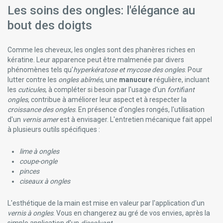
Qualiphar
Les soins des ongles: l'élégance au
Rausch
bout des doigts
Raz Baby
Reckitt Benckiser
René Furterer Produits
Comme les cheveux, les ongles sont des phanères riches en
Ricqles
kératine. Leur apparence peut être malmenée par divers
Ritex
phénomènes tels qu'
hyperkératose et mycose des ongles
. Pour
Roc Produits
lutter contre les
ongles abîmés
, une
manucure
régulière, incluant
Roger&gallet (roger Gallet) Eau De Toilette Parfums Et
les
cuticules
, à compléter si besoin par l'usage d'un
fortifiant
Savons
ongles
, contribue à améliorer leur aspect et à respecter la
Royer Cosmétique À La Bave D'escargot
croissance des ongles
. En présence d'ongles rongés, l'utilisation
Saforelle Hygiène Intime
d'un
vernis amer
est à envisager. L'entretien mécanique fait appel
Saltrates
à plusieurs outils spécifiques :
Sampar Paris Cosmakeup
Santé Verte Laboratoires
lime à ongles
Saugella Hygiène Intime
coupe-ongle
Scholl Produits
pinces
ciseaux à ongles
Sebamed Produits
Sensodyne Dentifrices Sensibilité Dentaire
Sensx Préservatifs
L'esthétique de la main est mise en valeur par l'application d'un
Silikom
vernis à ongles
. Vous en changerez au gré de vos envies, après la
simple application d'un
dissolvant
.