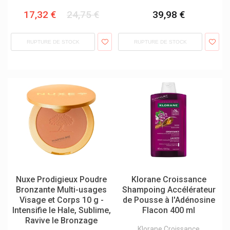
Boiron Produits Homéopathiques
Bonyplus
17,32 €
24,75 €
39,98 €
Cantabria Labs Heliocare
Care Plus Produits
RUPTURE DE STOCK
RUPTURE DE STOCK
Carmex
Caudalie Visage & Corps
Cavaillès Rogé Hygiène Corporelle
Cb12 Haleine Fraîche
Cerave Produits Cosmétiques
Certmedica International
Cetaphil
Château Rouge Cosmétiques
Chobix
Christophe Robin Soins Cheveux
Cicamanuka Cosmetics Au Miel De Manuka
Clyde For Men
Coloplast
Nuxe Prodigieux Poudre
Klorane Croissance
Compeed
Bronzante Multi-usages
Shampoing Accélérateur
Corega
Visage et Corps 10 g -
de Pousse à l'Adénosine
Crescina
Intensifie le Hale, Sublime,
Flacon 400 ml
Curaprox Soins Dentaires Suisse Premium
Ravive le Bronzage
Darphin Cosmétique
Klorane Croissance