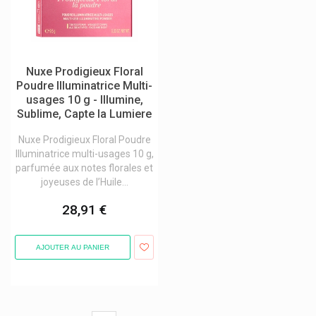
F-Press
Farmamed Baume À Lèvres Enfants
Febelcare
Fillmed Laboratoires
Filorga
Nuxe Prodigieux Floral
Fittydent
Poudre Illuminatrice Multi-
Fixodent
usages 10 g - Illumine,
Flen Health Flen Pharma
Sublime, Capte la Lumiere
Fluocaril Cosmétique Dentifrices Bi-Fluorée
Footner
Nuxe Prodigieux Floral Poudre
Forsee Line
Illuminatrice multi-usages 10 g,
Forté Pharma
parfumée aux notes florales et
Frei Ol
joyeuses de l’Huile...
Galderma
28,91 €
Garancia Cosmétique Visage / Corps
Gehwol Produits Pieds
Gifrer
AJOUTER AU PANIER
Gillette
Globe
Gum
Hansaplast Pansements / Bandage / Crémes
Pagination
Hartmann