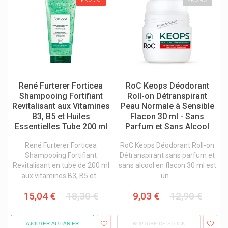
Sexualité
Almirall
Alphagem Gemmothérapie
Soin du corps
Apivita Cosmétique Naturelle
Apricot Beauty Patches Et Pads
Soin du cuir chevelu et des cheveux
Aragan
Soins de pieds
Arbasy Pharma
Ardoz Healthcare
Soins des mains
Argiletz Argile
René Furterer Forticea
RoC Keops Déodorant
Soins des ongles
Arkopharma Arkogélules / Arkoroyal
Shampooing Fortifiant
Roll-on Détranspirant
Asid-Bonz
Revitalisant aux Vitamines
Peau Normale à Sensible
Soins du visage
Assanis
B3, B5 et Huiles
Flacon 30 ml - Sans
Soins hommes
Aunea Produits
Essentielles Tube 200 ml
Parfum et Sans Alcool
Aveeno Produits: Aveeno Corps / Visage / Cheveux
René Furterer Forticea
RoC Keops Déodorant Roll-on
Avène Produits / Avène Eau Thermale
Shampooing Fortifiant
Détranspirant sans parfum et
Awa's Cosmetics
Revitalisant en tube de 200 ml
sans alcool en flacon 30 ml est
Axitrans Anti-Transpirants
aux vitamines B3, B5 et...
un...
Babé Laboratoires
Bailleul Laboratoires
15,04 €
18,30 €
9,03 €
12,90 €
Bakel
Barburys Rasage Hommes
Bayer
AJOUTER AU PANIER
RUPTURE DE STOCK