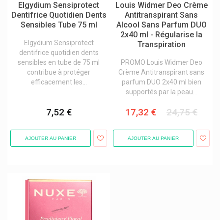
Ducray - Pierre Fabre
Elgydium Sensiprotect
Louis Widmer Deo Crème
Dulcis Health Science
Dentifrice Quotidien Dents
Antitranspirant Sans
Sensibles Tube 75 ml
Alcool Sans Parfum DUO
Durex
2x40 ml - Régularise la
Ears 360 Santé Auditive
Elgydium Sensiprotect
Transpiration
Eau Precieuse
dentifrice quotidien dents
Ecrinal Ongles Asepta
sensibles en tube de 75 ml
PROMO Louis Widmer Deo
Elgydium Soins Bucco-Dentaires
contribue à protéger
Crème Antitranspirant sans
Elimax Contre Les Poux
efficacement les...
parfum DUO 2x40 ml bien
Elmex
supportés par la peau...
Eneomey
Erborian Korean Skin Therapy
7,52 €
17,32 €
24,75 €
Esthederm / Institut Esthederm
Etiaxil Déodorants Et Anti-Transpirants Contre Transpiration
Eubos Produits
AJOUTER AU PANIER
AJOUTER AU PANIER
Eucerin Dermo-Cosmétique
Eureka Care
Eureka Pharma
Eurogenerics
Evian
Ex Aequa Foot Care
Excilor Mycose Pieds Et Ongles Verrues