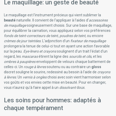
Le maquillage: un geste de beauté
Le maquillage est l'instrument précieux qui vient sublimer la
beauté
naturelle. Il convient de l'appliquer à l'aides d'
accessoires
de maquillage
soigneusement choisis. Sur une base de maquillage,
pour équilibrer la carnation, vous appliquez selon vos préférences
fonds de teint-correcteurs de teint
,
poudres de teint
, ou encore
crèmes de jour teintées
. L'adjonction d'un
fixateur de maquillage
prolongera la tenue de celui-ci tout en ayant une action favorable
sur la peau.
Eye-liners et crayons
soulignent d'un trait l'éclat d'un
regard, les
mascaras
étirent la ligne des
sourcils et cils
, et les
ombres à paupières
enveloppent de velours chaque battement de
celles-ci. Un
rouge à lèvres
soutenu ou au contraire un
gloss
discret souligne le sourire, redessiné au besoin à l'aide de
crayons
à lèvres
. Un
vernis à ongles
choisi avec soin vient harmoniser selon
vos goûts et vos envies cette mise en beauté. Pour en changer,
vous n'aurez qu'à faire appel à un
dissolvant
doux.
Les soins pour hommes: adaptés à
chaque tempérament