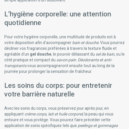
Sisters Republic Lingerie Menstruelle
Skabio Kuraci Pharma
Sofibel Laboratoires Fumouze
L’hygiène corporelle: une attention
Somatoline Cosmetic Minceur
quotidienne
Somex
Spitzner
Sulfoderm
Pour votre hygiène corporelle, une multitude de produits est à
Superwhite
votre disposition afin d'accompagner
bain et douche
. Vous pourrez
décliner vos fragrances préférées à travers la texture fluide et
Svr Laboratoire Dermatologique
agréable d'un
gel douche
, le pouvoir délassant du
sel de bain
, ou le
Teeth Bright
côté pratique et compact du
savon pain
.
Déodorants et anti-
Tena Produits D'incontinence
transpirants
vous accompagneront ensuite tout au long de la
Teofarma
journée pour prolonger la sensation de fraîcheur.
The Boo Family Brosse Dents
Therascience Physiomance Phytomance
Les soins du corps: pour entretenir
Tilman & Biolys Produits À Base De Plantes
Tonipharm
votre barrière naturelle
Topicrem Produits Cosmétiques
Torriden Dive In Et Balanceful Soin Coréens
Avec les soins du corps, vous préservez jour après jour, en
Trenker
appliquant
crème corps
,
lait et huile corporel
, la peau qui vous
Umami Cosmetics
entoure et vous protège. Vous pouvez faire précéder cette
Urgo
application de soins spécifiques tels que
peelings et gommages
Uriage Eau Thermale Uriage Bébé