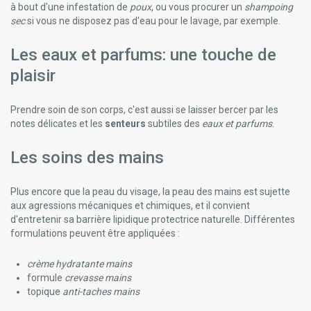
à bout d'une infestation de
poux
, ou vous procurer un
shampoing
Oral B
sec
si vous ne disposez pas d'eau pour le lavage, par exemple.
Organyc Produits Hygiène Intime
Pannoc
Les eaux et parfums: une touche de
Parodontax Problèmes De Gencives Sensibilté
Parogencyl
plaisir
Pca Skin Cosmétique
Pediakid Produits Enfants
Prendre soin de son corps, c'est aussi se laisser bercer par les
Pharmacie Du Globe
notes délicates et les
senteurs
subtiles des
eaux et parfums
.
Pharmaglobe
Pharma Nord
Les soins des mains
Phyto Cheveux Produits
Pierre Fabre Dermatologie
Pierre Fabre Oral Care
Plus encore que la peau du visage, la peau des mains est sujette
Pileje Compléments Alimentaires
aux agressions mécaniques et chimiques, et il convient
Pilos
d'entretenir sa barrière lipidique protectrice naturelle. Différentes
Plic Beauty
formulations peuvent être appliquées :
Pranarom Aromathérapie
Protefix
crème hydratante mains
Puratopix
formule
crevasse mains
Puressentiel Produits Aromathérapique
topique
anti-taches mains
Purol Produits Cosmétiques