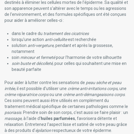
destinés à éliminer les cellules mortes de l'épiderme. Sa qualité et
Valcena
son apparence peuvent s'altérer avec le temps ou les agressions
Vichy Cosmétique
de l'environnement, et des formules spécifiques ont été conçues
Vitry Accessoires Vernis Et Cosmétiques
pour aider à améliorer celles-ci :
Weleda Cosmétique Bio Naturelle
Will Pharma
dans le cadre du
traitement des cicatrices
Wolf-Safco
lorsqu'une action
anti-cellulite
est recherchée
Yun Probiotherapy
solution
anti-vergeture
, pendant et après la grossesse,
notamment
soin
minceur et fermeté
pour l'harmonie de votre silhouette
soin buste et décolleté
, pour celles qui souhaitent une mise en
beauté parfaite
Pour aider à lutter contre les sensations de
peau sèche et peau
irritée
, il est possible d'utiliser une
crème anti-irritations corps
, une
crème réparatrice corps
ou une
crème anti-démangeaisons corps
.
Ces soins peuvent aussi être utilisés en complément du
traitement médical spécifique de certaines pathologies comme le
psoriasis
. Prendre soin de son corps, c'est aussi se faire plaisir : un
massage
, à l'aide d'
huiles parfumées
, favorisera détente et
relaxation. Entretenez l'aspect lisse et satiné de votre peau grâce
à des produits d'
épilation
respectueux de votre épiderme.