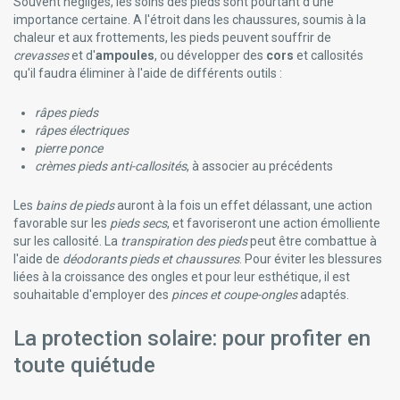
Souvent négligés, les soins des pieds sont pourtant d'une
importance certaine. A l'étroit dans les chaussures, soumis à la
chaleur et aux frottements, les pieds peuvent souffrir de
crevasses
et d'
ampoules
, ou développer des
cors
et callosités
qu'il faudra éliminer à l'aide de différents outils :
râpes pieds
râpes électriques
pierre ponce
crèmes pieds anti-callosités
, à associer au précédents
Les
bains de pieds
auront à la fois un effet délassant, une action
favorable sur les
pieds secs
, et favoriseront une action émolliente
sur les callosité. La
transpiration des pieds
peut être combattue à
l'aide de
déodorants pieds et chaussures
. Pour éviter les blessures
liées à la croissance des ongles et pour leur esthétique, il est
souhaitable d'employer des
pinces et coupe-ongles
adaptés.
La protection solaire: pour profiter en
toute quiétude