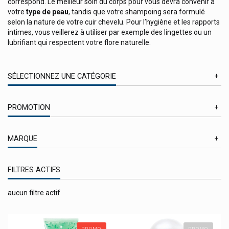
correspond. Le meilleur soin du corps pour vous devra convenir à
votre
type de peau
, tandis que votre shampoing sera formulé
selon la nature de votre cuir chevelu. Pour l’hygiène et les rapports
intimes, vous veillerez à utiliser par exemple des lingettes ou un
lubrifiant qui respectent votre flore naturelle.
SÉLECTIONNEZ UNE CATÉGORIE
Eaux et Parfums
PROMOTION
Hygiène bucco-dentaire
En Promotion
Hygiène corporelle
MARQUE
Hygiène des mains
A-Derma Produits Cosmetique
Hygiène intime
FILTRES ACTIFS
Aboca Produits Naturels
Acm Laboratoire
Idée cadeau / coffret cadeaux beauté
aucun filtre actif
Adp Laboratoire: Clémaflore / Natisane / Apilis
Maquillage
Akileine Asepta Produits Pieds
Aldiamed
Protection solaire
Allpresan
PROMO
PROMO