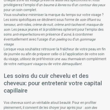
La Chênaie Du Chêne À La Cosmétique
privilégierez l’emploi d’un
baume à lèvres
ou d’un
contour des yeux
Lactacyd Hygiène Intime
pour un soin complet.
Laino
Vous souhaitez minimiser la marque du temps sur votre visage ?
La Roche-Posay Produits Dermatologiques
Les soins spécifiques se déclinent sous forme de
soin liftant
ou
La Rosée Cosmétiques Naturels
tenseur
,
anti-rides
,
crème de nuit
,
crème anti-taches
et
masque de
Lazartigue Soins Cheveux
soin
. Les peaux jeunes et à problèmes opteront pour l’emploi des
Lehning Laboratoires
soins
anti-imperfections
en présence d'
acné
, à coordonner
Les Pépites Beauté
éventuellement avec l’usage d’un
peeling
ou d’un
gommage
Listerine Bain De Bouche
visage
.
Louis Widmer Cosmétique
Lorsque vous souhaitez retrouver la fraîcheur de votre peau en fin
Luccenza Skincare
de journée ou afin de préparer celle-ci à l’application de votre soin
Luxéol (luxeol) Produits Cheveux
du visage, utilisez de préférence une
eau thermale
en complément
Madaus Médicaments
de votre
nettoyant visage
ou de votre
démaquillant
.
Manix
Marque Verte
Les soins du cuir chevelu et des
Marvis Dentifrices
cheveux: pour entretenir votre capital
Matchstick Monkey Dentition
capillaire
Médecins Sans Frontières
Melisana
Même Cosmetics Pendant Le Cancer
Vos cheveux sont un véritable atout beauté. Pour en profiter
Meridol
pleinement, il convient de les choyer jour après jour :
soin des