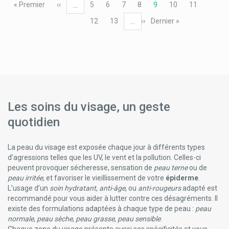
Première
« Premier
Page
‹‹
Page
5
Page
6
Page
7
Page
8
Page
9
Page
10
Page
11
…
Horus Pharma
page
précédente
courante
Hyfac
Page
12
Page
13
Page
››
Dernière
Dernier »
…
Inava Brosse À Dents
suivante
page
Ioma Cosmétique Personnalisée
Isdin
Isodent Soins Bucco-Dentaires
Item
Ixx Pharma Produits
K-Youty Korean Cosmetics
Les soins du visage, un geste
Kea Soins Capillaires
Kela
quotidien
Kelo-Cote Traitements Cicatrices
Klorane
Kukident
La peau du visage est exposée chaque jour à différents types
d’agressions telles que les UV, le vent et la pollution. Celles-ci
L'occitane
peuvent provoquer sécheresse, sensation de
peau terne
ou de
Laboratoire Altho
peau irritée
, et favoriser le vieillissement de votre
épiderme
.
Laboratoires Iprad
L’usage d’un
soin hydratant
,
anti-âge
, ou
anti-rougeurs
adapté est
Laboratoires Lierac Produits / Lierac Visage Et Corps
recommandé pour vous aider à lutter contre ces désagréments. Il
Laboratoires Mercurochrome
existe des formulations adaptées à chaque type de peau :
peau
Lab Series
normale
,
peau sèche
,
peau grasse
,
peau sensible
.
Lacalut Dentifrice
Chaque zone du visage présente aussi ses spécificités et vous