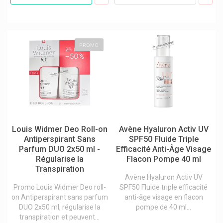
Bayer Bepanthen, Bepanthol
Beauty Made Easy Baume À Lèvres
Beauty Of Joseon Produits Cosmétiques Coréens
Belice Solides Bio
Bell Ânesse En Provence
PROMO
Ben & Anna
Bergland
Better Toothbrush
Biafine Cicabiafine
Bio-Oil/bi-Oil Anti-Cicatrices
Biocodex Benelux
Biocyte Compléments
Louis Widmer Deo Roll-on
Avène Hyaluron Activ UV
Biodance
Antiperspirant Sans
SPF50 Fluide Triple
Bioderma Produits
Parfum DUO 2x50 ml -
Efficacité Anti-Âge Visage
Biolissime Cosmetique
Régularise la
Flacon Pompe 40 ml
Biosana
Transpiration
Biosolis Produits Solaires Biologiques
Avène Hyaluron Activ UV
Biotene
Promo Louis Widmer Deo roll-
SPF50 Fluide triple efficacité
Bioxtra Sécheresse Buccale
on Antiperspirant sans parfum
anti-âge visage en flacon
Blend-A-Dent
DUO 2x50 ml, régularise la
pompe de 40 ml...
Blücher-Schering
transpiration et peuvent...