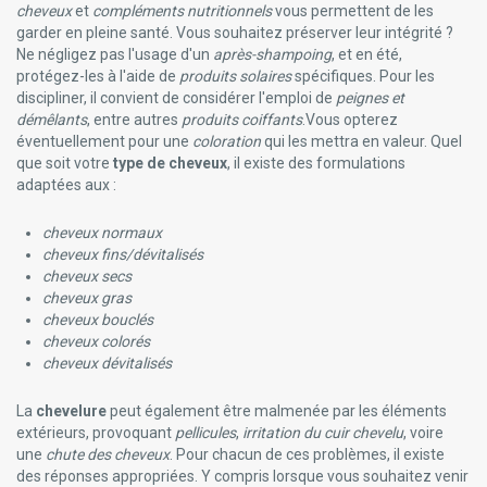
Merz Contractubex
cheveux
et
compléments nutritionnels
vous permettent de les
Minus 417 Cosmétique/-417
garder en pleine santé. Vous souhaitez préserver leur intégrité ?
Miradent Hygiène Buccale Et Dentaire
Ne négligez pas l'usage d'un
après-shampoing
, et en été,
Mucogyne Inconfort Intime
protégez-les à l'aide de
produits solaires
spécifiques. Pour les
Multi-Gyn Bioclin Soins Intimes
discipliner, il convient de considérer l'emploi de
peignes et
Musc Intime
démêlants
, entre autres
produits coiffants
.Vous opterez
Mustela Bébé Et Enfant Mustela Maternité
éventuellement pour une
coloration
qui les mettra en valeur. Quel
Mylan
que soit votre
type de cheveux
, il existe des formulations
Nailner
adaptées aux :
Naturalash Soins Regards
Neutrogena
cheveux normaux
Nobacter
cheveux fins/dévitalisés
Nutri Expert Laboratoires Ineldea
cheveux secs
Nutrilife
cheveux gras
cheveux bouclés
Nuxe - Produits Visage Et Corps Nuxe
cheveux colorés
Nycomed
cheveux dévitalisés
Odass Vernis Et Soins Ongles
Ode
La
chevelure
peut également être malmenée par les éléments
Olivenöl Medipharma
extérieurs, provoquant
pellicules
,
irritation du cuir chevelu
, voire
Olmavita Produits
une
chute des cheveux
. Pour chacun de ces problèmes, il existe
Omnivit Sanofi
des réponses appropriées. Y compris lorsque vous souhaitez venir
Oracoat