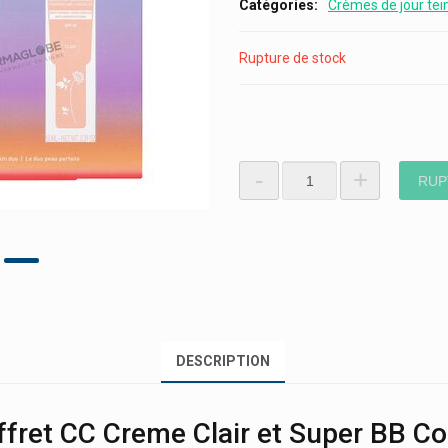
Catégories
Crèmes de jour tei
Rupture de stock
-
+
RUP
DESCRIPTION
ffret CC Creme Clair et Super BB C