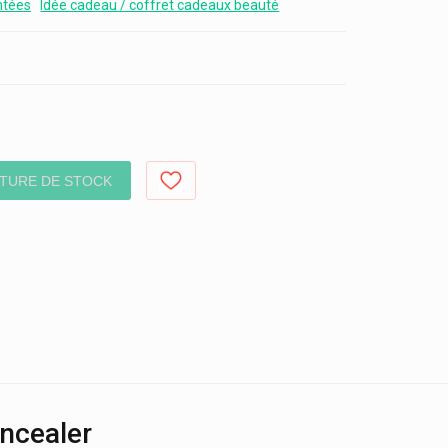
ntées
Idée cadeau / coffret cadeaux beauté
TURE DE STOCK
oncealer