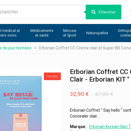
Chercher
l médical et
Médicaments
Minceur
Orthopé
Naturopathie
iers soins
et santé
et Sport
conte
 de jour teintées
Erborian Coffret CC Creme clair et Super BB Conceal
Erborian Coffret CC
PROMO
Clair - Erborian KIT "
32,90 €
47,00 €
Erborian Coffret " Say hello " co
Concealer clair...
Marque
Erborian Korean Skin 