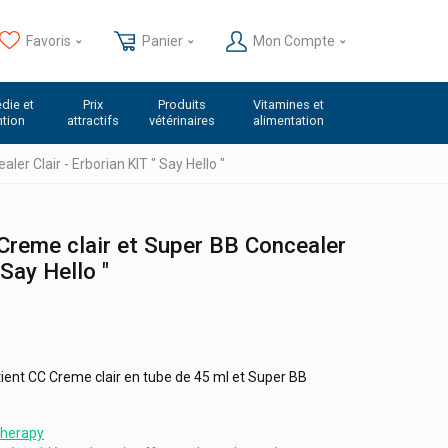
Favoris
Panier
Mon Compte
die et
Prix
Produits
Vitamines et
ntion
attractifs
vétérinaires
alimentation
er Clair - Erborian KIT " Say Hello "
 Creme clair et Super BB Concealer
 Say Hello "
ntient CC Creme clair en tube de 45 ml et Super BB
Therapy