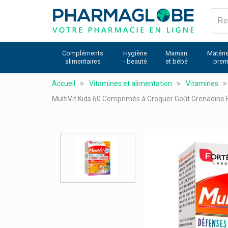
Aller
au
contenu
principal
Compléments
Hygiène
Maman
Matérie
alimentaires
- beauté
et bébé
prem
Accueil
Vitamines et alimentation
Vitamines
MultiVit Kids 60 Comprimés à Croquer Goût Grenadine 