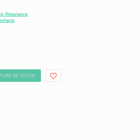
é /Résistance
enfants
TURE DE STOCK