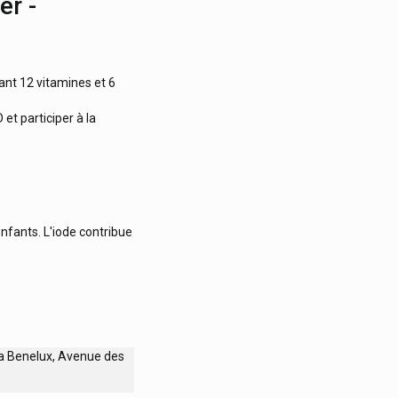
er -
nt 12 vitamines et 6
et participer à la
fants. L'iode contribue
a Benelux, Avenue des