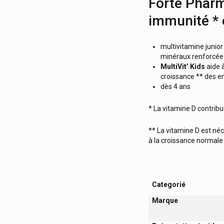
Forté Phar
immunité * 
multivitamine junio
minéraux renforcée 
MultiVit’ Kids
aide à
croissance ** des en
dès 4 ans
* La vitamine D contri
** La vitamine D est né
à la croissance normale
Categorié
Marque