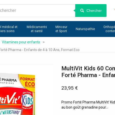
Chercher
l médical et
Médicaments
Minceur
Orthopé
Naturopathie
iers soins
et santé
et Sport
conte
Vitamines pour enfants
Forté Pharma - Enfants de 4 à 10 Ans, Format Eco
MultiVit Kids 60 Co
Forté Pharma - Enfa
23,95 €
Promo Forté Pharma MultiVit' Kid
au bon goût grenadine pour...