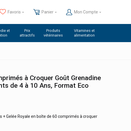
Favoris
Panier
Mon Compte
die et
Prix
Produits
Vitamines et
ntion
attractifs
vétérinaires
alimentation
mprimés à Croquer Goût Grenadine
nts de 4 à 10 Ans, Format Eco
s + Gelée Royale en boîte de 60 comprimés à croquer