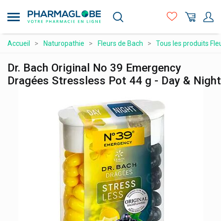
Aller
au
contenu
principal
Compléments alimentaires
Accueil
Naturopathie
Fleurs de Bach
Tous les produits Fl
Hygiène - beauté
Dr. Bach Original No 39 Emergency
Maman et bébé
Dragées Stressless Pot 44 g - Day & Night
Matériel médical et premiers soins
Médicaments et santé
Minceur et Sport
Naturopathie
Orthopédie et contention
Prix attractifs
Produits vétérinaires
Vitamines et alimentation