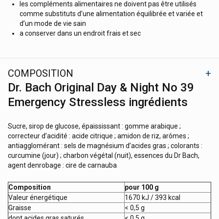
les compléments alimentaires ne doivent pas être utilisés
comme substituts d’une alimentation équilibrée et variée et
d’un mode de vie sain
a conserver dans un endroit frais et sec
COMPOSITION
Dr. Bach Original Day & Night No 39
Emergency Stressless ingrédients
Sucre, sirop de glucose, épaississant : gomme arabique ;
correcteur d’acidité : acide citrique ; amidon de riz, arômes ;
antiagglomérant : sels de magnésium d’acides gras ; colorants :
curcumine (jour) ; charbon végétal (nuit), essences du Dr Bach,
agent denrobage­ : cire de carnauba
Composition
pour 100 g
Valeur énergétique
1670 kJ / 393 kcal
Graisse
< 0,5 g
dont acides gras saturés
< 0,5 g