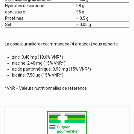
Hydrates de carbone
98 g
dont sucre
95 g
Protéines
< 0,5 g
Sel
< 0,05 g
La dose journalière recommandée (4 dragées) vous apporte
:
zinc: 3,48 mg (19,6% VNR*)
niacine: 2,40 mg (15% VNR*)
acide pantothénique: 0,90 mg (15% VNR*)
biotine: 7,50 µg (15% VNR*)
*VNR = Valeurs nutritionnelles de référence