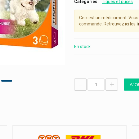
Catégories
Tiques et puces
Ceci est un médicament. Vous
commande. Retrouvez ici les
i
En stock
-
+
AJO