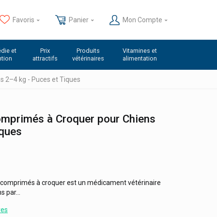
Favoris
Panier
Mon Compte
die et
Prix
Produits
Vitamines et
ntion
attractifs
vétérinaires
alimentation
 2–4 kg - Puces et Tiques
omprimés à Croquer pour Chiens
iques
3 comprimés à croquer est un médicament vétérinaire
s par...
res