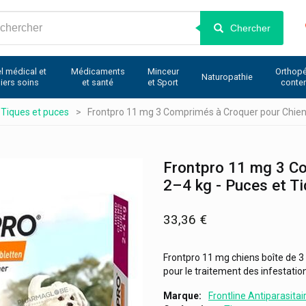
Chercher
l médical et
Médicaments
Minceur
Orthopé
Naturopathie
iers soins
et santé
et Sport
conte
Tiques et puces
Frontpro 11 mg 3 Comprimés à Croquer pour Chiens
Frontpro 11 mg 3 C
2–4 kg - Puces et T
33,36 €
Frontpro 11 mg chiens boîte de 
pour le traitement des infestation
Marque
Frontline Antiparasitai