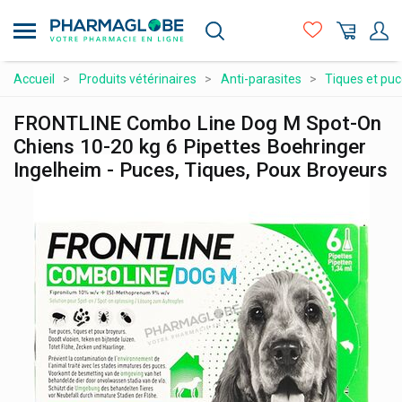
Aller
au
contenu
principal
Compléments alimentaires
Accueil
Produits vétérinaires
Anti-parasites
Tiques et pu
Hygiène - beauté
FRONTLINE Combo Line Dog M Spot-On
Maman et bébé
Chiens 10-20 kg 6 Pipettes Boehringer
Ingelheim - Puces, Tiques, Poux Broyeurs
Matériel médical et premiers soins
Médicaments et santé
Minceur et Sport
Naturopathie
Orthopédie et contention
Prix attractifs
Produits vétérinaires
Vitamines et alimentation