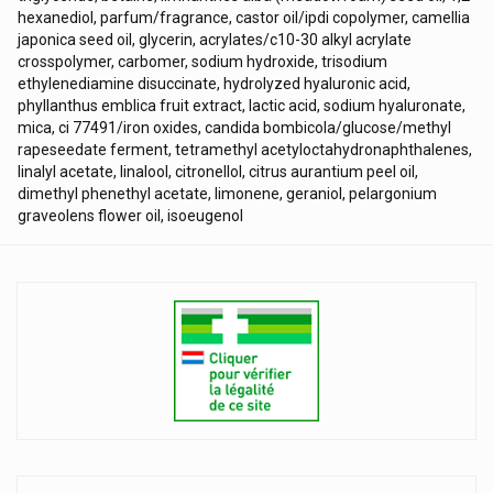
hexanediol, parfum/fragrance, castor oil/ipdi copolymer, camellia
japonica seed oil, glycerin, acrylates/c10-30 alkyl acrylate
crosspolymer, carbomer, sodium hydroxide, trisodium
ethylenediamine disuccinate, hydrolyzed hyaluronic acid,
phyllanthus emblica fruit extract, lactic acid, sodium hyaluronate,
mica, ci 77491/iron oxides, candida bombicola/glucose/methyl
rapeseedate ferment, tetramethyl acetyloctahydronaphthalenes,
linalyl acetate, linalool, citronellol, citrus aurantium peel oil,
dimethyl phenethyl acetate, limonene, geraniol, pelargonium
graveolens flower oil, isoeugenol