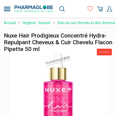
Aller
au
contenu
principal
Compléments alimentaires
Accueil
Hygiène - beauté
Soin du cuir chevelu et des cheveux
Hygiène - beauté
Nuxe Hair Prodigieux Concentré Hydra-
Maman et bébé
Repulpant Cheveux & Cuir Chevelu Flacon
Pipette 50 ml
Matériel médical et premiers soins
PROMO
Médicaments et santé
Minceur et Sport
Naturopathie
Orthopédie et contention
Prix attractifs
Produits vétérinaires
Vitamines et alimentation