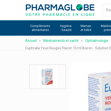
Aller
au
contenu
principal
Compléments
Hygiène
Maman
Matérie
alimentaires
- beauté
et bébé
prem
Accueil
Médicaments et santé
Ophtalmologie
Euphralia Yeux Rouges Flacon 10 ml Boiron - Solution 