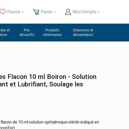
Favoris
Panier
Mon Compte
die et
Prix
Produits
Vitamines et
ntion
attractifs
vétérinaires
alimentation
es Flacon 10 ml Boiron - Solution
t et Lubrifiant, Soulage les
flacon de 10 ml solution ophtalmique stérile indiqué en
confort...