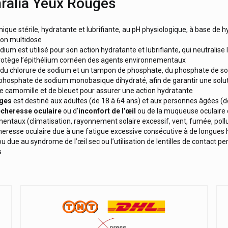
hralia Yeux Rouges
ique stérile, hydratante et lubrifiante, au pH physiologique, à base de 
con multidose
dium est utilisé pour son action hydratante et lubrifiante, qui neutralise
 protège l’épithélium cornéen des agents environnementaux
 du chlorure de sodium et un tampon de phosphate, du phosphate de s
phosphate de sodium monobasique dihydraté, afin de garantir une solut
de camomille et de bleuet pour assurer une action hydratante
uges
est destiné aux adultes (de 18 à 64 ans) et aux personnes âgées (de
cheresse oculaire
ou d’
inconfort de l’œil
ou de la muqueuse oculaire 
entaux (climatisation, rayonnement solaire excessif, vent, fumée, poll
heresse oculaire due à une fatigue excessive consécutive à de longues h
ou due au syndrome de l’œil sec ou l’utilisation de lentilles de contact
s