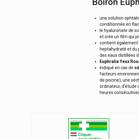
Boiron Eup
une solution ophtalm
conditionnée en fla
le hyaluronate de so
et crée un film qui
contient également
heptahydraté et du 
des eaux distillées 
Euphralia Yeux Ro
indiqué en cas de
sé
facteurs environnem
de piscine), une séc
ordinateur, d’étude 
heures consécutive