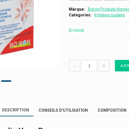
Marque
Boiron Produits Homé
Catégories
Irritation oculaire
En stock
-
+
AJO
DESCRIPTION
CONSEILS D'UTILISATION
COMPOSITION