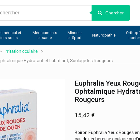
Chercher
l médical et
Médicaments
Minceur
Orthopé
Naturopathie
iers soins
et santé
et Sport
conte
Irritation oculaire
Ophtalmique Hydratant et Lubrifiant, Soulage les Rougeurs
Euphralia Yeux Roug
Ophtalmique Hydratan
Rougeurs
15,42 €
Boiron Euphralia Yeux Rouges en 
cas de sécheresse oculaire ou d’in