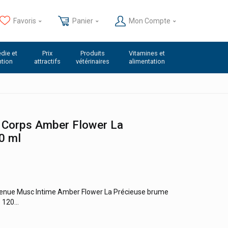
Favoris
Panier
Mon Compte
die et
Prix
Produits
Vitamines et
ntion
attractifs
vétérinaires
alimentation
 Corps Amber Flower La
0 ml
 tenue Musc Intime Amber Flower La Précieuse brume
 120...