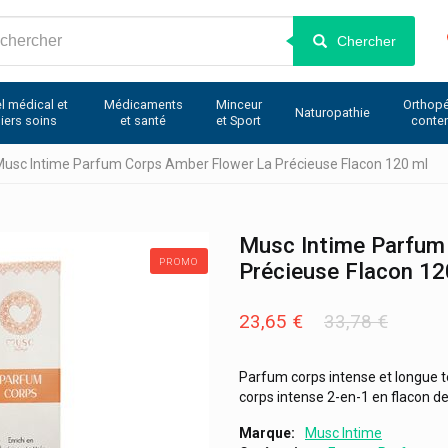
Chercher
l médical et
Médicaments
Minceur
Orthopé
Naturopathie
iers soins
et santé
et Sport
conte
Musc Intime Parfum Corps Amber Flower La Précieuse Flacon 120 ml
Musc Intime Parfum
PROMO
Précieuse Flacon 12
23,65 €
33,78 €
Parfum corps intense et longue
corps intense 2-en-1 en flacon de
Marque
Musc Intime