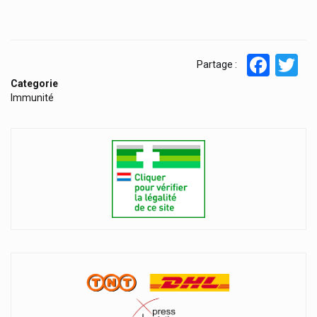
Face
T
Partage :
Categorie
Immunité