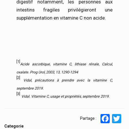
digestif notamment, les personnes aux
intestins fragiles privilégieront une
supplémentation en vitamine C non acide.
[1]
Acide ascorbique, vitamine C, lithiase rénale, Calcul,
oxalate. Prog Urol, 2003, 13, 1290-1294
[2]
Vidal, précautions à prendre avec la vitamine C,
septembre 2019.
[3]
Vidal. Vitamine C, usage et propriétés, septembre 2019.
Face
T
Partage :
Categorie