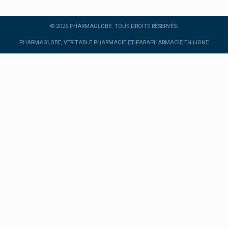
Facebook
Instagram
© 2026 PHARMAGLOBE. TOUS DROITS RÉSERVÉS.
Twitter
PHARMAGLOBE, VÉRITABLE PHARMACIE ET PARAPHARMACIE EN LIGNE