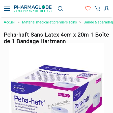
Aller
au
contenu
principal
Compléments alimentaires
Accueil
Matériel médical et premiers soins
Bande & sparadra
Hygiène - beauté
Peha-haft Sans Latex 4cm x 20m 1 Boîte
Maman et bébé
de 1 Bandage Hartmann
Matériel médical et premiers soins
Médicaments et santé
Minceur et Sport
Naturopathie
Orthopédie et contention
Prix attractifs
Produits vétérinaires
Vitamines et alimentation